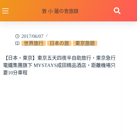
跳
至
敦 小 蓮の食旅錄
主
要
內
2017/06/07
容
世界旅行
日本の旅
東京旅遊
【日本‧東京】東京五天四夜半自助旅行‧東京急行
電鐵集團旗下 MYSTAYS成田精品酒店，距離機場只
要10分車程