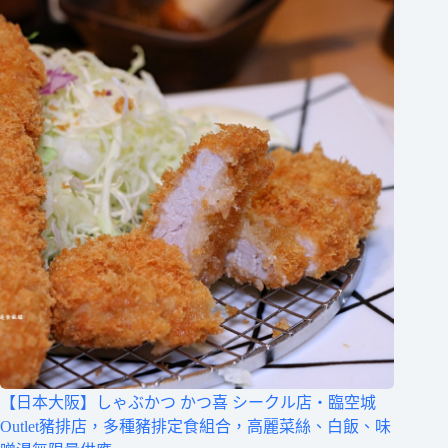
【日本大阪】しゃぶかつ かつ喜 シークル店‧臨空城
Outlet豬排店，多種豬排定食組合，高麗菜絲、白飯、味