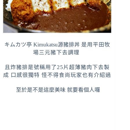
キムカツ亭
Kimukatsu源豬排丼
是用平田牧
場三元豬下去調理
且炸豬排是號稱用了25片超薄豬肉下去製
成 口感很獨特 怪不得食尚玩家也有介紹過
至於是不是這麼美味 就要看個人囉