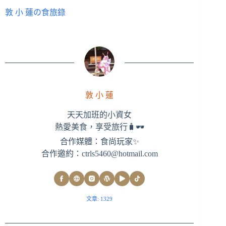
敦 小 蓮の食旅錄
敦 小 蓮
天天加班的小資女
熱愛美食，享受旅行🧳🕶
合作媒體：食尚玩家✨
合作邀約：
ctrls5460@hotmail.com
文章: 1329