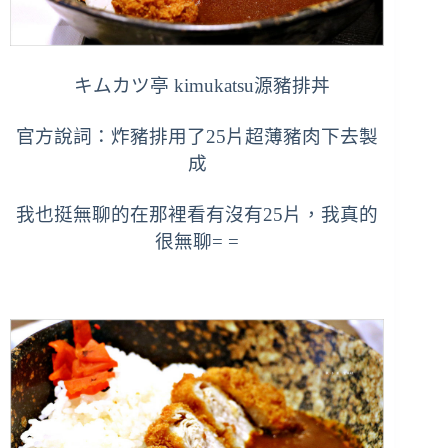
キムカツ亭 kimukatsu源豬排丼
官方說詞：炸豬排用了25片超薄豬肉下去製
成
我也挺無聊的在那裡看有沒有25片，
我真的
很無聊= =