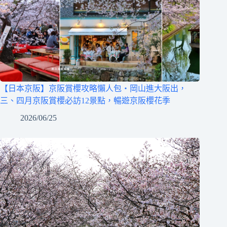
【日本京阪】京阪賞櫻攻略懶人包‧岡山進大阪出，
三、四月京阪賞櫻必訪12景點，暢遊京阪櫻花季
2026/06/25