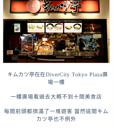
キムカツ亭在
在
DiverCity Tokyo Plaza廣
場一樓
一樓廣場看過去大概不到十間美食店
每間前頭都擠滿了一堆遊客 當然這間
キム
カツ亭也不例外