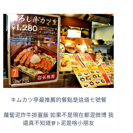
キムカツ亭最推薦的餐點是這道七號餐
蘿蔔泥炸牛排蓋飯 如果不是現在都混微博 我
還真不知道
泥是啥小朋友
萝卜