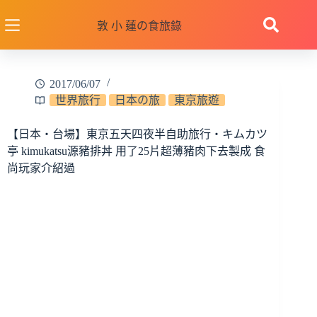
跳
至
敦 小 蓮の食旅錄
主
要
內
2017/06/07
容
世界旅行
日本の旅
東京旅遊
【日本‧台場】東京五天四夜半自助旅行‧キムカツ
亭 kimukatsu源豬排丼 用了25片超薄豬肉下去製成 食
尚玩家介紹過