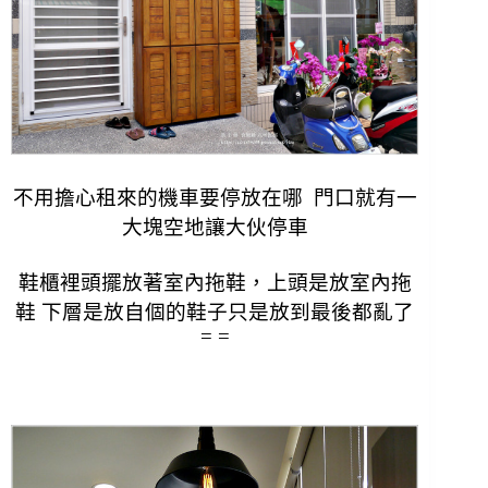
不用擔心租來的機車要停放在哪
門口就有一
大塊空地讓大伙停車
鞋櫃裡頭擺放著室內拖鞋，
上頭是放室內拖
鞋 下層是放自個的鞋子
只是放到最後都亂了
= =