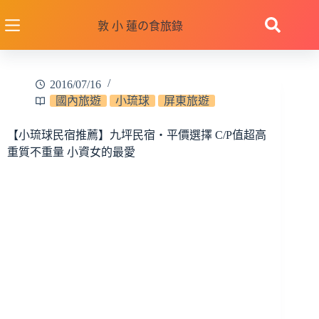
跳
至
敦 小 蓮の食旅錄
主
要
內
2016/07/16
容
國內旅遊
小琉球
屏東旅遊
【小琉球民宿推薦】九坪民宿‧平價選擇 C/P值超高
重質不重量 小資女的最愛