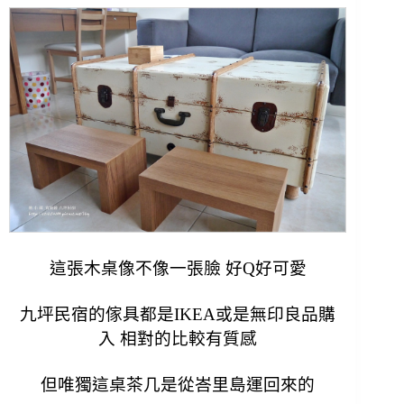
這張木桌像不像一張臉 好Q好可愛
九坪民宿的傢具都是IKEA或是無印良品購
入 相對的比較有質感
但唯獨這桌茶几是從峇里島運回來的