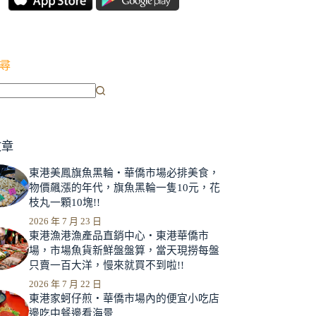
尋
文章
東港美鳳旗魚黑輪‧華僑市場必排美食，
物價飆漲的年代，旗魚黑輪一隻10元，花
枝丸一顆10塊!!
2026 年 7 月 23 日
東港漁港漁產品直銷中心‧東港華僑市
場，市場魚貨新鮮盤盤算，當天現撈每盤
只賣一百大洋，慢來就買不到啦!!
2026 年 7 月 22 日
東港家蚵仔煎‧華僑市場內的便宜小吃店
邊吃中餐邊看海景