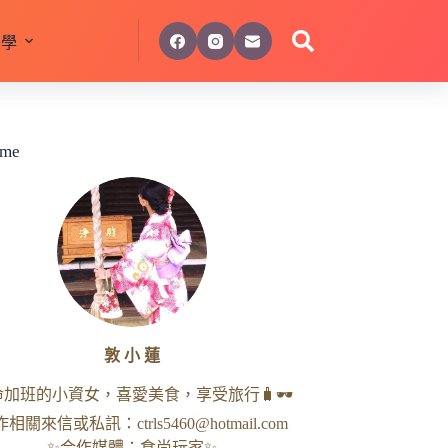
美學
 me
敦 小 蓮
命加班的小資女，喜愛美食，享受旅行🧳🕶
作相關來信或私訊：
ctrls5460@hotmail.com
✨合作媒體：食尚玩家✨