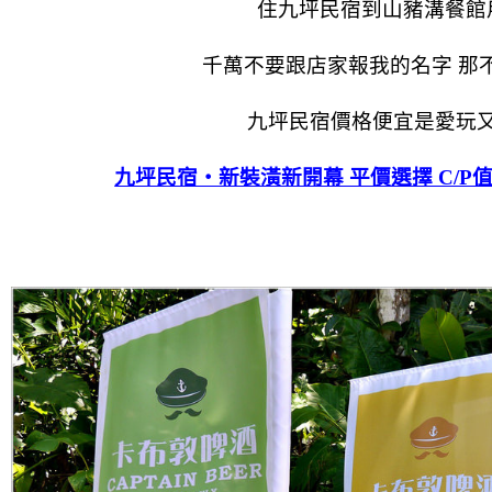
住九坪民宿到山豬溝餐館
千萬不要跟店家報我的名字
那
九坪民宿價格便宜是愛玩
九坪民宿‧新裝潢新開幕 平價選擇 C/P