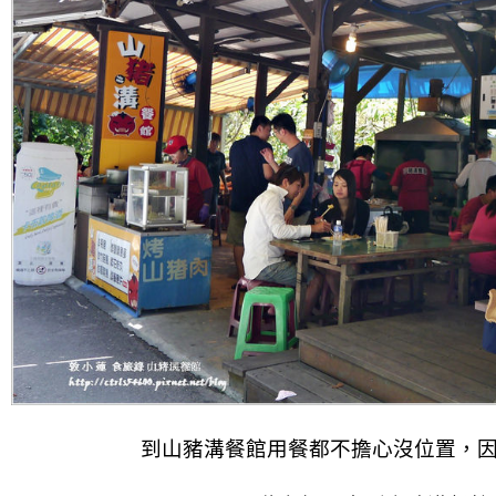
到山豬溝餐館用餐都不擔心沒位置，