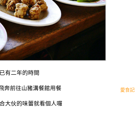
已有二年的時間
飛奔前往山豬溝餐館用餐
愛食記
合大伙的味蕾就看個人囉