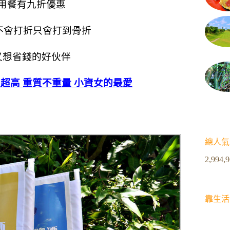
用餐有九折優惠
不會打折只會打到骨折
又想省錢的好伙伴
值超高 重質不重量 小資女的最愛
總人氣
2,994,
靠生活