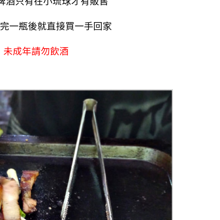
敦啤酒只有在小琉球才有販售
喝完一瓶後就直接買一手回家
，未成年請勿飲酒