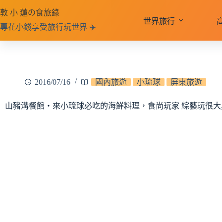
跳
敦 小 蓮の食旅錄
至
世界旅行
專花小錢享受旅行玩世界 ✈️
主
要
內
容
2016/07/16
國內旅遊
小琉球
屏東旅遊
山豬溝餐館‧來小琉球必吃的海鮮料理，食尚玩家 綜藝玩很