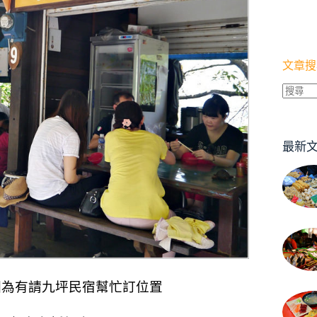
文章搜
找
不
到
最新
符
合
條
件
的
結
果
因為有請九坪民宿幫忙訂位置