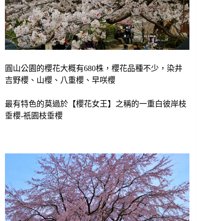
圓山公園的櫻花大概有680株，櫻花品種不少，
染井
吉野櫻、山櫻、八重櫻、早咲櫻
最有特色的莫過於【櫻花女王】之稱的
一重白彼岸枝
垂櫻-祇園枝垂櫻