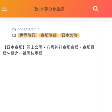
跳
至
敦 小 蓮の食旅錄
主
要
內
2026/03/29
容
世界旅行
京都旅遊
日本の旅
【日本京都】圓山公園‧八坂神社京都夜櫻，京都賞
櫻名景之一祇園枝垂櫻