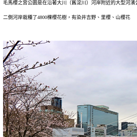
毛馬櫻之宮公園是在沿著大川（舊淀川）河岸附近的大型河濱公
二側河岸栽種了4800棵櫻花樹，有染井吉野、里櫻、山櫻花