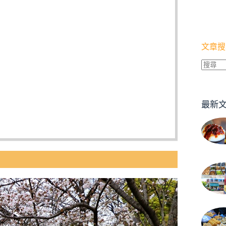
文章搜
找
不
到
最新
符
合
條
件
的
結
果