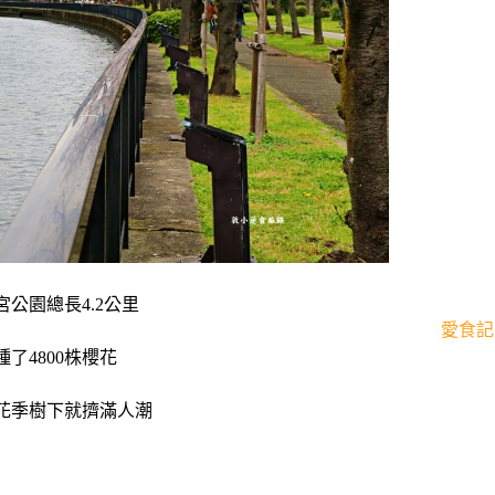
公園總長4.2公里
愛食記
了4800株櫻花
花季樹下就擠滿人潮