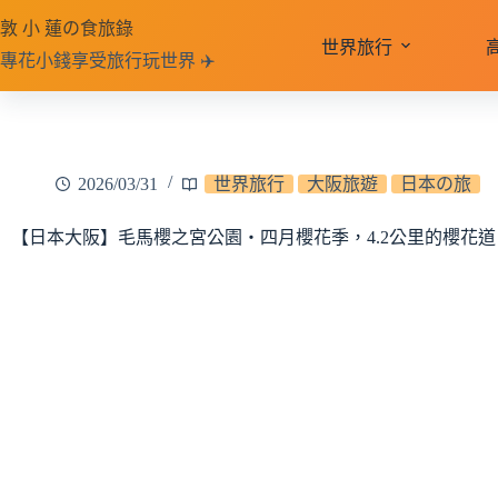
跳
敦 小 蓮の食旅錄
至
世界旅行
專花小錢享受旅行玩世界 ✈️
主
要
內
容
2026/03/31
世界旅行
大阪旅遊
日本の旅
【日本大阪】毛馬櫻之宮公園‧四月櫻花季，4.2公里的櫻花道，4