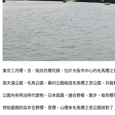
東京三月櫻，京、阪四月櫻花開，位於大阪市中心的毛馬櫻之宮
南天滿公園、毛馬公園、蕪村公園組成毛馬櫻之宮公園，共栽種
公園內有明治時代建物、日本庭園，適合野餐、散步，每到櫻
想拍盛開的染井吉野櫻、里櫻、山櫻來毛馬櫻之宮公園就對了