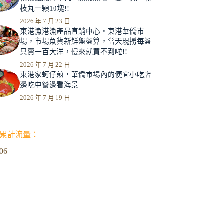
枝丸一顆10塊!!
2026 年 7 月 23 日
東港漁港漁產品直銷中心‧東港華僑市
場，市場魚貨新鮮盤盤算，當天現撈每盤
只賣一百大洋，慢來就買不到啦!!
2026 年 7 月 22 日
東港家蚵仔煎‧華僑市場內的便宜小吃店
邊吃中餐邊看海景
2026 年 7 月 19 日
累計流量：
306