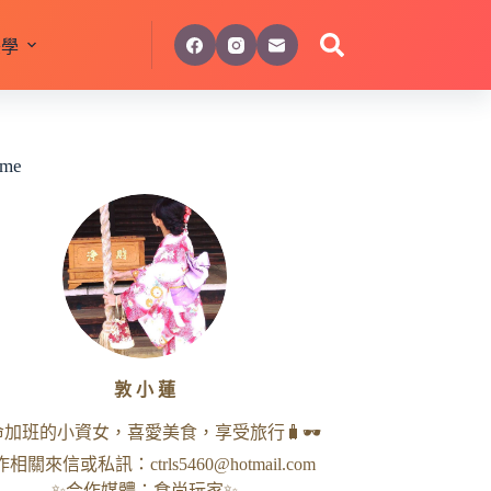
美學
 me
敦 小 蓮
命加班的小資女，喜愛美食，享受旅行🧳🕶
作相關來信或私訊：
ctrls5460@hotmail.com
✨合作媒體：食尚玩家✨