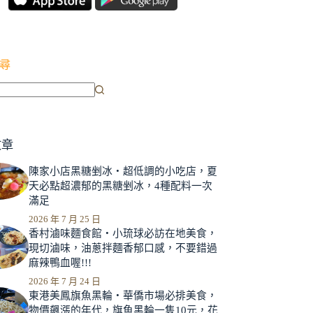
尋
文章
陳家小店黑糖剉冰‧超低調的小吃店，夏
天必點超濃郁的黑糖剉冰，4種配料一次
滿足
2026 年 7 月 25 日
香村滷味麵食館‧小琉球必訪在地美食，
現切滷味，油蔥拌麵香郁口感，不要錯過
麻辣鴨血喔!!!
2026 年 7 月 24 日
東港美鳳旗魚黑輪‧華僑市場必排美食，
物價飆漲的年代，旗魚黑輪一隻10元，花