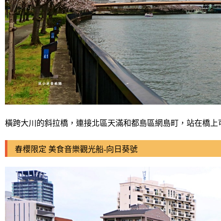
橫跨大川的斜拉橋，連接北區天滿和都島區網島町，站在橋上
春櫻限定 美食音樂觀光船-向日葵號