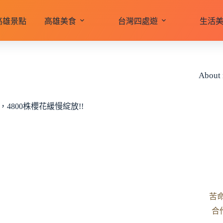
高雄景點
高雄美食
台灣四處遊
生活
About
800株櫻花緩慢綻放!!
苦
合