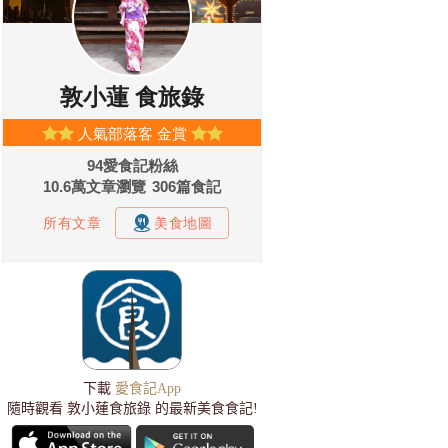
下載
愛食記App
隨時觀看 敦小蓮食旅錄 的最新美食食記!