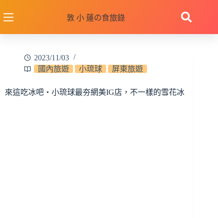
跳
至
敦 小 蓮の食旅錄
主
要
內
2023/11/03
容
國內旅遊
小琉球
屏東旅遊
來這吃冰吧‧小琉球最夯網美IG店，不一樣的雪花冰