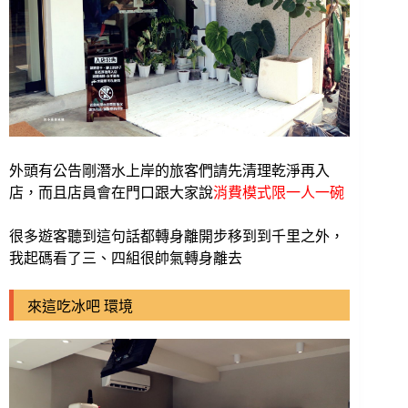
外頭有公告剛潛水上岸的旅客們請先清理乾淨再入
店，而且店員會在門口跟大家說
消費模式限一人一碗
很多遊客聽到這句話都轉身離開步移到到千里之外，
我起碼看了三、四組很帥氣轉身離去
來這吃冰吧 環境