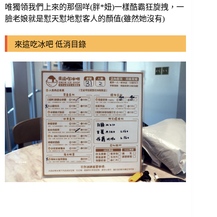
唯獨領我們上來的那個咩(胖*妞)一樣酷霸狂旋拽，一
臉老娘就是懟天懟地懟客人的顏值(雖然她沒有)
來這吃冰吧 低消目錄