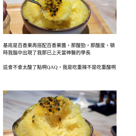
基底是百香果再搭配百香果醬，那酸勁，那酸度，頓
時我腦中出現了我那已上天當神醫的學長
這會不會太酸了點啊QAQ，我是吃重辣不是吃重酸啊