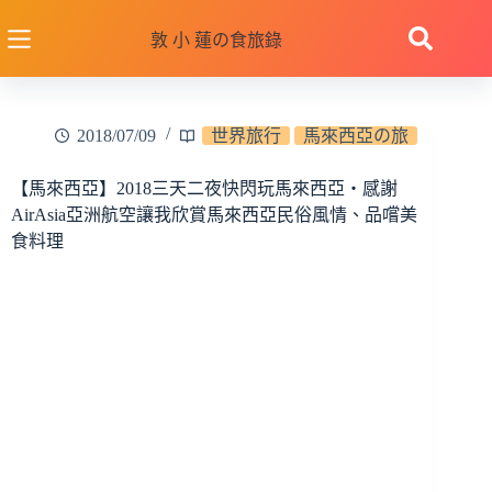
跳
至
敦 小 蓮の食旅錄
主
要
內
2018/07/09
世界旅行
馬來西亞の旅
容
【馬來西亞】2018三天二夜快閃玩馬來西亞‧感謝
AirAsia亞洲航空讓我欣賞馬來西亞民俗風情、品嚐美
食料理