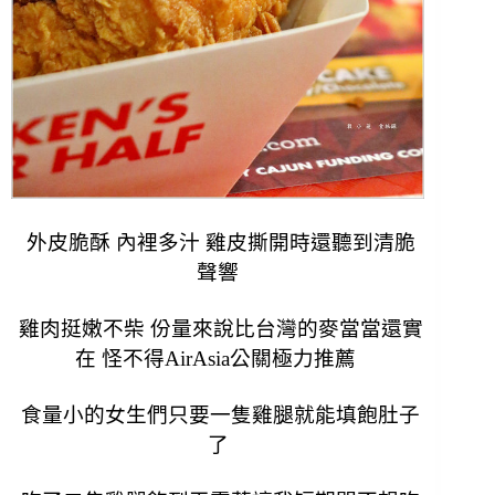
外皮脆酥 內裡多汁 雞皮撕開時還聽到清脆
聲響
雞肉挺嫩不柴 份量來說比台灣的麥當當還實
在 怪不得AirAsia公關極力推薦
食量小的女生們只要一隻雞腿就能填飽肚子
了