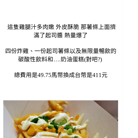
這隻雞腿汁多肉嫩 外皮酥脆 那薯條上面擠
滿了起司醬 熱量爆了
四份炸雞、一份起司薯條以及無限量暢飲的
碳酸性飲料和….奶油蛋糕(對吧?)
總費用是49.75馬幣換成台幣是411元