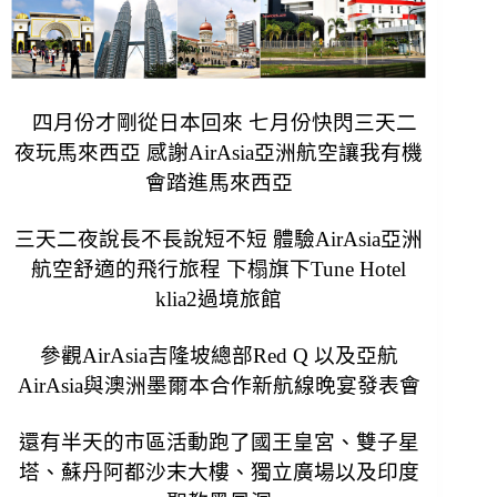
四月份才剛從日本回來 七月份快閃三天二
夜玩馬來西亞 感謝AirAsia亞洲航空讓我有機
會踏進馬來西亞
三天二夜說長不長說短不短 體驗
AirAsia亞洲
航空舒適的飛行旅程 下榻旗下
Tune Hotel
klia2過境旅館
參觀
AirAsia吉隆坡總部Red Q 以及
亞航
AirAsia與澳洲墨爾本合作新航線晚宴發表會
還有半天的市區活動跑了國王皇宮、雙子星
塔、
蘇丹阿都沙末大樓、獨立廣場以及印度