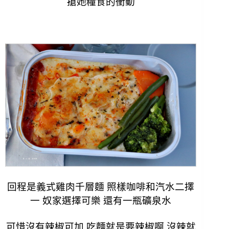
搶她糧食的衝動
回程是義式雞肉千層麵 照樣咖啡和汽水二擇
一 奴家選擇可樂 還有一瓶礦泉水
可惜沒有辣椒可加 吃麵就是要辣椒啊 沒辣就