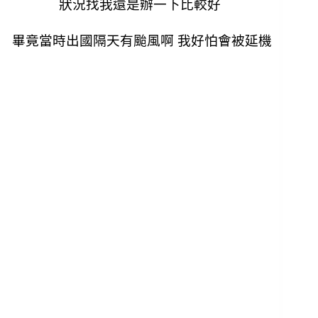
狀況找我還是辦一下比較好
畢竟當時出國隔天有颱風啊 我好怕會被延機