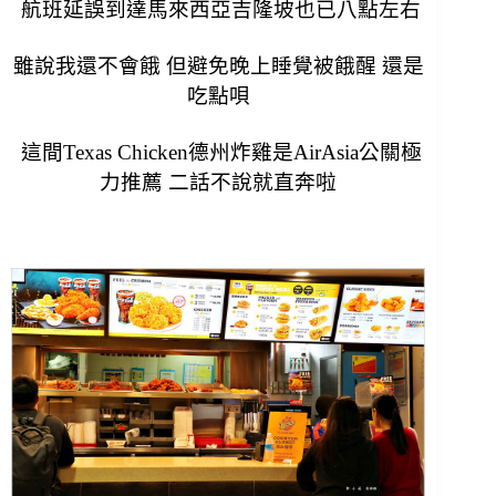
航班延誤到達馬來西亞吉隆坡也已八點左右
雖說我還不會餓 但避免晚上睡覺被餓醒 還是
吃點唄
這間
Texas Chicken德州炸雞是AirAsia公關極
力推薦 二話不說就直奔啦