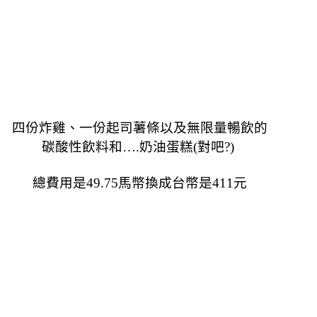
四份炸雞、一份起司薯條以及無限量暢飲的
碳酸性飲料和….奶油蛋糕(對吧?)
總費用是49.75馬幣換成台幣是411元