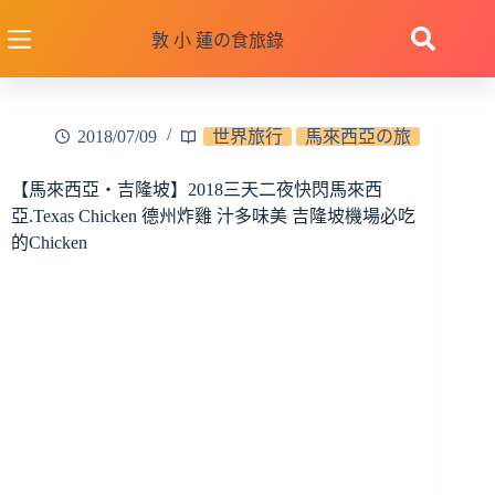
跳
至
敦 小 蓮の食旅錄
主
要
內
2018/07/09
世界旅行
馬來西亞の旅
容
【馬來西亞‧吉隆坡】2018三天二夜快閃馬來西
亞.Texas Chicken 德州炸雞 汁多味美 吉隆坡機場必吃
的Chicken