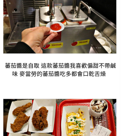
蕃茄醬是自取 這款蕃茄醬我喜歡偏甜不帶鹹
味 麥當勞的蕃茄醬吃多都會口乾舌燥