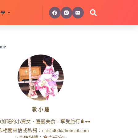
美學
 me
敦 小 蓮
命加班的小資女，喜愛美食，享受旅行🧳🕶
作相關來信或私訊：
ctrls5460@hotmail.com
✨合作媒體：食尚玩家✨