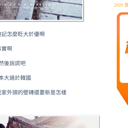
202
遊記怎麼眨大於優啊
事實啊
然後說謊吧
本大過於韓國
我家外頭的壁磚還要新是怎樣