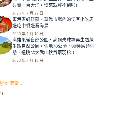
只賣一百大洋，慢來就買不到啦!!
2026 年 7 月 22 日
東港家蚵仔煎‧華僑市場內的便宜小吃店
邊吃中餐邊看海景
2026 年 7 月 19 日
高雄果嶺自然公園‧高爾夫球場再生超級
生態自然公園，佔地70公頃，90種鳥類生
態，遠眺北大武山秋賞落羽松!!
2026 年 7 月 19 日
累計流量：
610