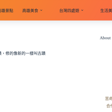
高雄景點
高雄美食
台灣四處遊
生活
About
蹟，修的像新的一樣叫古蹟
苦
合