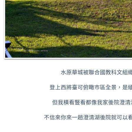
水原華城
被聯合國教科文組
登上西將臺可俯瞰市區全景，是
但我橫看豎看都像我家後院澄清
不信來你來一趙澄清湖後院就可以