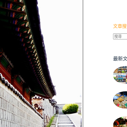
文章搜
找
不
到
最新
符
合
條
件
的
結
果