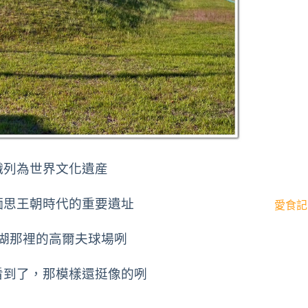
織列為世界文化遺産
緬思王朝時代的重要遺址
愛食記
湖那裡的高爾夫球場咧
看到了，那模樣還挺像的咧