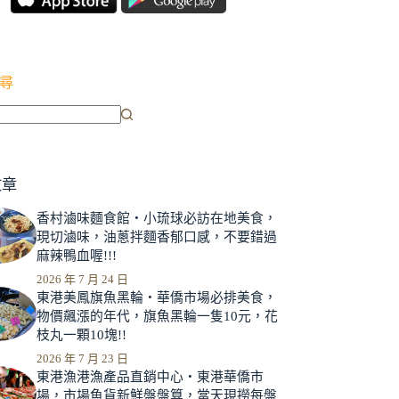
尋
文章
香村滷味麵食館‧小琉球必訪在地美食，
現切滷味，油蔥拌麵香郁口感，不要錯過
麻辣鴨血喔!!!
2026 年 7 月 24 日
東港美鳳旗魚黑輪‧華僑市場必排美食，
物價飆漲的年代，旗魚黑輪一隻10元，花
枝丸一顆10塊!!
2026 年 7 月 23 日
東港漁港漁產品直銷中心‧東港華僑市
場，市場魚貨新鮮盤盤算，當天現撈每盤