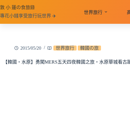
跳
敦 小 蓮の食旅錄
至
世界旅行
專花小錢享受旅行玩世界 ✈️
主
要
內
容
2015/05/20
世界旅行
韓國の旅
【韓國‧水原】勇闖MERS五天四夜韓國之旅‧水原華城看古