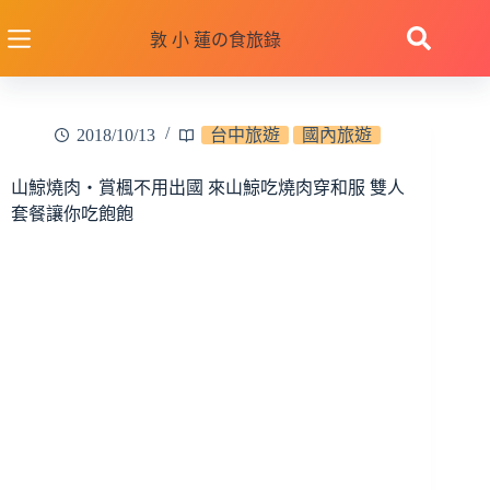
跳
至
敦 小 蓮の食旅錄
主
要
內
2018/10/13
台中旅遊
國內旅遊
容
山鯨燒肉‧賞楓不用出國 來山鯨吃燒肉穿和服 雙人
套餐讓你吃飽飽