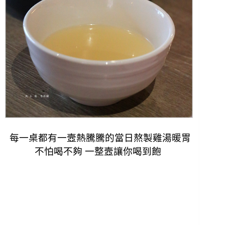
每一桌都有一壼熱騰騰的當日熬製雞湯暖胃
不怕喝不夠 一整壼讓你喝到飽