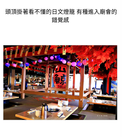
頭頂掛著看不懂的日文燈籠 有種進入廟會的
錯覺感