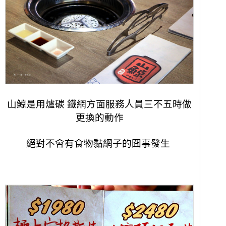
山鯨是用爐碳 鐵網方面服務人員三不五時做
更換的動作
絕對不會有食物黏網子的囧事發生