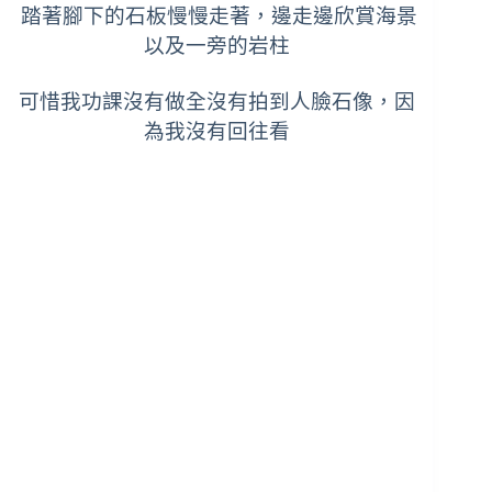
踏著腳下的石板慢慢走著，邊走邊欣賞海景
以及一旁的岩
柱
可惜我功課沒有做全沒有拍到人臉石像，因
為我沒有回往看