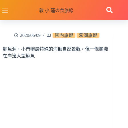
跳
至
敦 小 蓮の食旅錄
主
要
內
2020/06/09
國內旅遊
澎湖旅遊
容
鯨魚洞‧小門嶼最特殊的海蝕自然景觀，像一條擱淺
在岸邊大型鯨魚