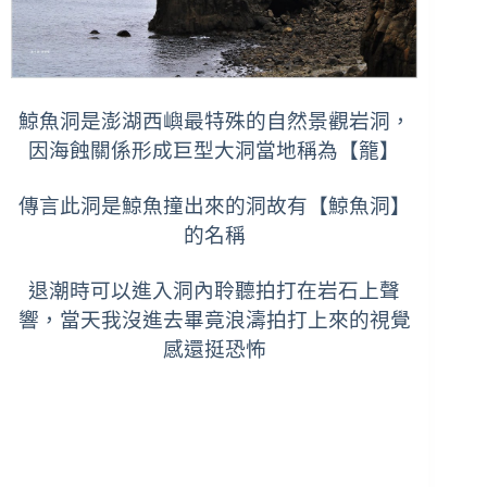
鯨魚洞是澎湖西嶼最特殊的自然景觀岩洞，
因海蝕關係形成巨型大洞當地稱為【籠】
傳言此洞是鯨魚撞出來的洞故有【鯨魚洞】
的名稱
退潮時可以進入洞內聆聽拍打在岩石上聲
響，當天我沒進去畢竟浪濤拍打上來的視覺
感還挺恐怖