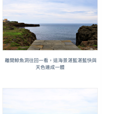
離開鯨魚洞往回一看，這海景湛藍湛藍快與
天色連成一體