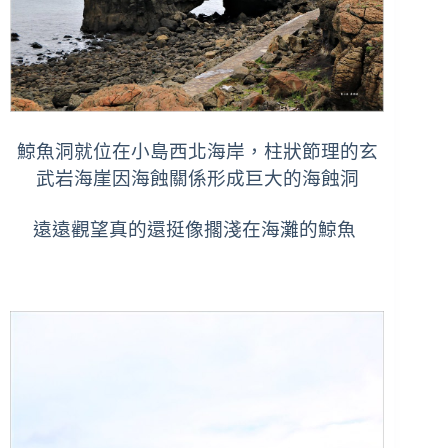
鯨魚洞就位在小島西北海岸，柱狀節理的玄
武岩海崖因海蝕關係形成巨大的海蝕洞
遠遠觀望真的還挺像擱淺在海灘的鯨魚