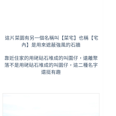
這片菜園有另一個名稱叫【菜宅】也稱【宅
內】是用來遮蔽強風的石牆
靠近住家的用硓
𥑮石堆成的叫圍仔，遠離聚
落不是用
硓
𥑮石堆成的叫園仔，這二種名字
還挺有趣