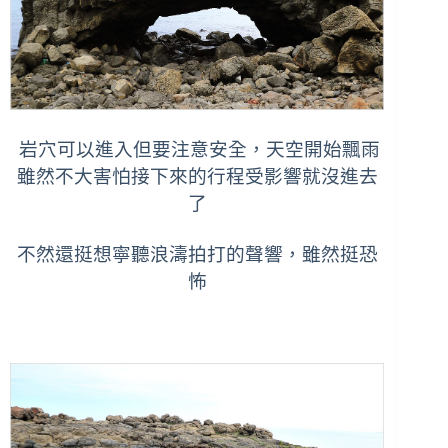
岩穴可以進入但要注意安全，天空開始飄雨
雖然不大害
怕接下來的行程受影響就沒進去
了
不然還挺想寧聽浪濤拍打的聲響，雖然挺恐
怖