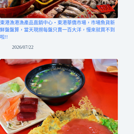
東港漁港漁產品直銷中心‧東港華僑市場，市場魚貨新
鮮盤盤算，當天現撈每盤只賣一百大洋，慢來就買不到
啦!!
2026/07/22