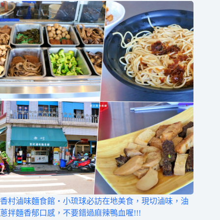
香村滷味麵食館‧小琉球必訪在地美食，現切滷味，油
蔥拌麵香郁口感，不要錯過麻辣鴨血喔!!!