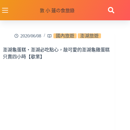
跳
至
敦 小 蓮の食旅錄
主
要
內
2020/06/08
國內旅遊
澎湖旅遊
容
澎湖龜蛋糕‧澎湖必吃點心，敲可愛的澎湖龜雞蛋糕
只賣四小時【歇業】