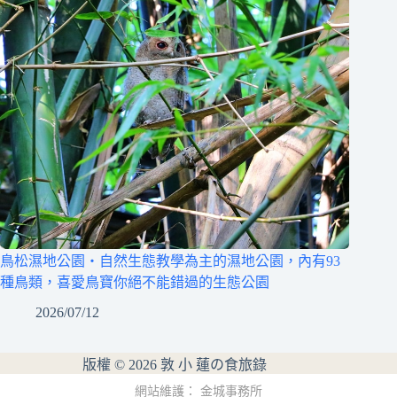
鳥松濕地公園‧自然生態教學為主的濕地公園，內有93
種鳥類，喜愛鳥寶你絕不能錯過的生態公園
2026/07/12
版權 © 2026 敦 小 蓮の食旅錄
網站維護：
金城事務所