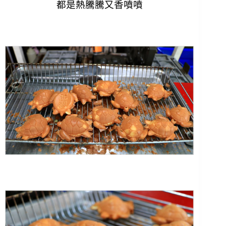
都是熱騰騰又香噴噴