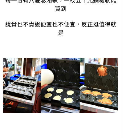
每一份有六隻澎湖龜，一枚五十元銅板就能
買到
說貴也不貴說便宜也不便宜，反正挺值得就
是