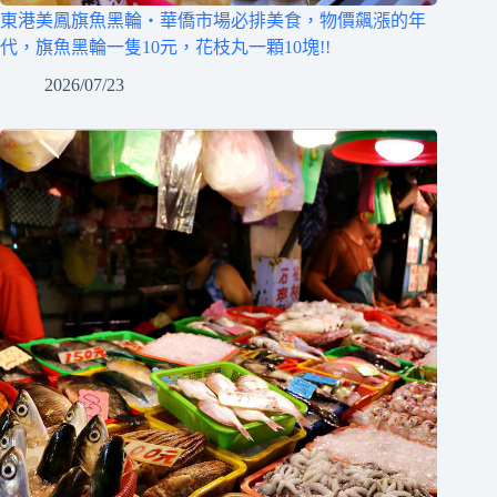
東港美鳳旗魚黑輪‧華僑市場必排美食，物價飆漲的年
代，旗魚黑輪一隻10元，花枝丸一顆10塊!!
2026/07/23