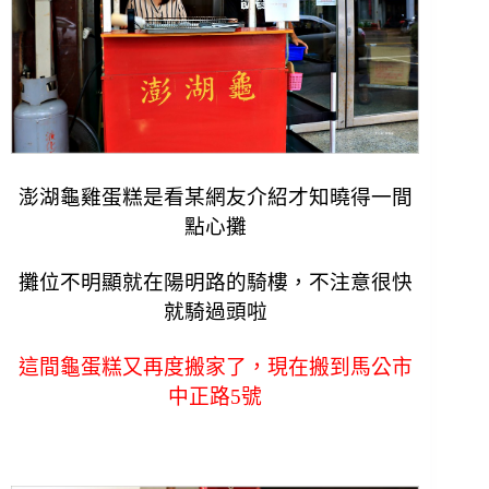
澎湖龜雞蛋糕是看某網友介紹才知曉得一間
點心攤
攤位不明顯就在陽明路的騎樓，不注意很快
就騎過頭啦
這間龜蛋糕又再度搬家了，現在搬到馬公市
中正路5號