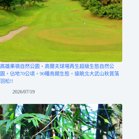
高雄果嶺自然公園‧高爾夫球場再生超級生態自然公
園，佔地70公頃，90種鳥類生態，遠眺北大武山秋賞落
羽松!!
2026/07/19