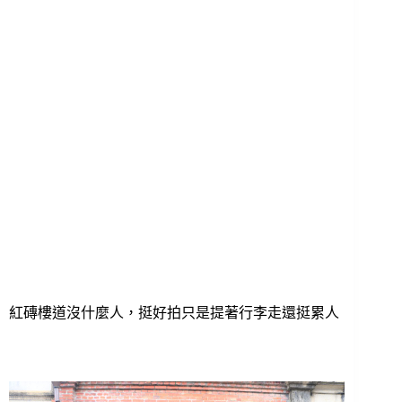
紅磚樓道沒什麼人，挺好拍只是提著行李走還挺累人