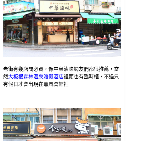
老街有幾店間必買，像中藥滷味網友們都很推薦，當
然
大板根森林溫泉渡假酒店
裡頭也有臨時櫃，不過只
有假日才會出現在薰風會館裡