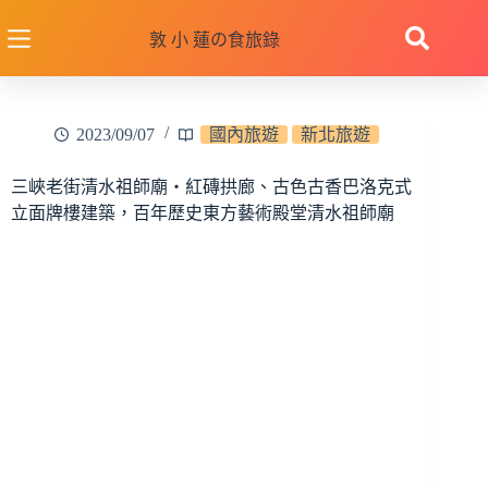
跳
至
敦 小 蓮の食旅錄
主
要
內
2023/09/07
國內旅遊
新北旅遊
容
三峽老街清水祖師廟‧紅磚拱廊、古色古香巴洛克式
立面牌樓建築，百年歷史東方藝術殿堂清水祖師廟