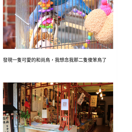
發現一隻可愛的和尚鳥，我想念我那二隻傻笨鳥了