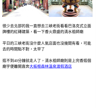
很少去北部的我一直想去三峽老街看看巴洛克式立面
牌樓的紅磚建築，看一下香火鼎盛的清水祖師廟
平日的三峽老街沒什麼人氣店面也沒幾間有看，可能
去的時間點不對，太早了
逛不到40分鐘就走人了，清水祖師廟則是上完香逛個
廟宇便離開直奔
大板根森林溫泉渡假酒店