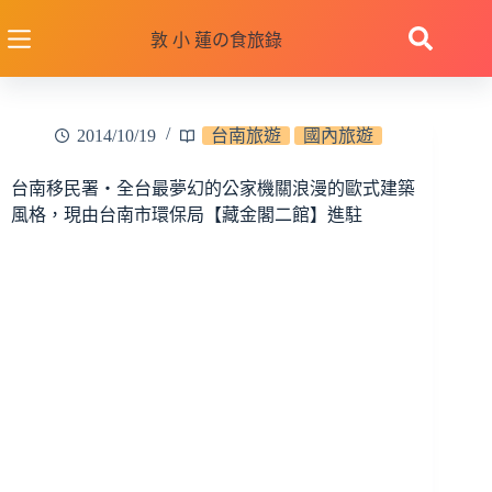
跳
至
敦 小 蓮の食旅錄
主
要
內
2014/10/19
台南旅遊
國內旅遊
容
台南移民署‧全台最夢幻的公家機關浪漫的歐式建築
風格，現由台南市環保局【藏金閣二館】進駐