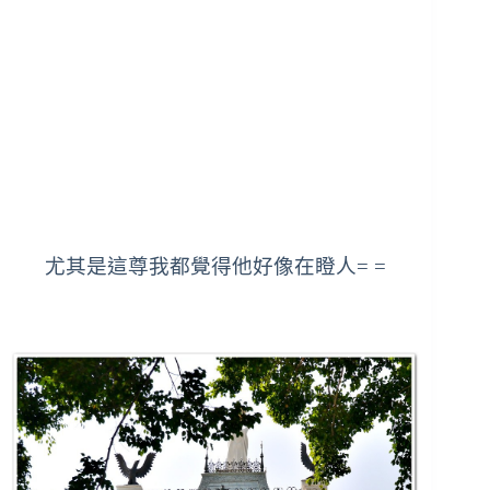
尤其是這尊我都覺得他好像在瞪人= =