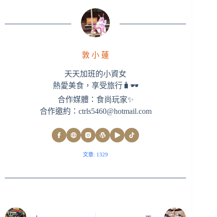
敦 小 蓮
天天加班的小資女
熱愛美食，享受旅行🧳🕶
合作媒體：食尚玩家✨
合作邀約：
ctrls5460@hotmail.com
文章: 1329