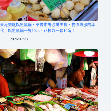
東港美鳳旗魚黑輪‧華僑市場必排美食，物價飆漲的年
代，旗魚黑輪一隻10元，花枝丸一顆10塊!!
2026/07/23