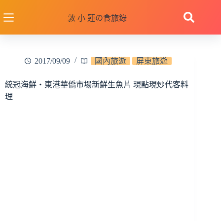
跳
至
敦 小 蓮の食旅錄
主
要
內
2017/09/09
國內旅遊
屏東旅遊
容
統冠海鮮‧東港華僑市場新鮮生魚片 現點現炒代客料
理