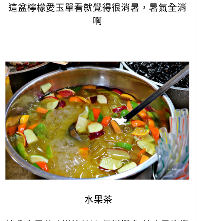
這盆檸檬愛玉單看就覺得很消暑，暑氣全消
啊
水果茶