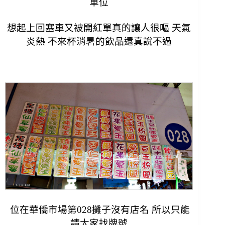
車位
想起上回塞車又被開紅單真的讓人很嘔
天氣
炎熱 不來杯消暑的飲品還真說不過
位在華僑市場第028攤子沒有店名 所以只能
請大家找牌號