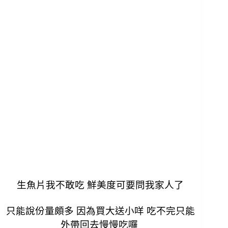
生魚片我不敢吃 鮮美度可要問我家人了
只能說份量頗多 因為買大送小咩
吃不完只能
外帶回去慢慢吃囉