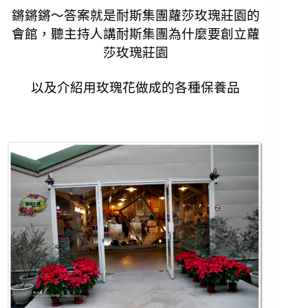
鏘鏘鏘～答案就是耐斯集團蘿莎玫瑰莊園的
會館，
聽主持人講耐斯集團為什麼要創立蘿
莎玫瑰莊園
以及介紹用玫瑰花做成的各種保養品