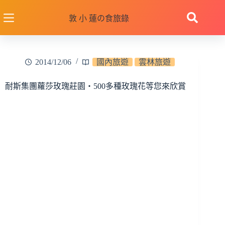
跳
至
敦 小 蓮の食旅錄
主
要
內
2014/12/06
國內旅遊
雲林旅遊
容
耐斯集團蘿莎玫瑰莊園‧500多種玫瑰花等您來欣賞