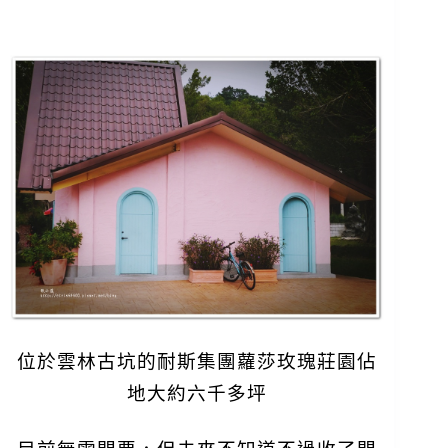
位於雲林古坑的耐斯集團蘿莎玫瑰莊園佔
地大約六千多坪