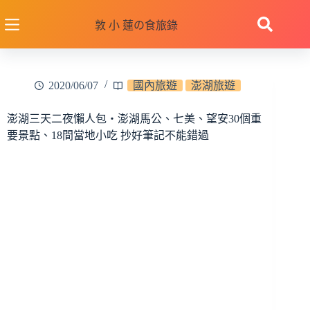
跳
至
敦 小 蓮の食旅錄
主
要
內
2020/06/07
國內旅遊
澎湖旅遊
容
澎湖三天二夜懶人包‧澎湖馬公、七美、望安30個重
要景點、18間當地小吃 抄好筆記不能錯過