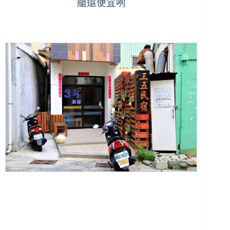
艙還便宜咧