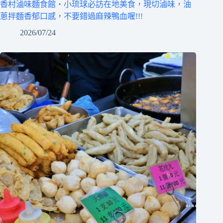
香村滷味麵食館‧小琉球必訪在地美食，現切滷味，油
蔥拌麵香郁口感，不要錯過麻辣鴨血喔!!!
2026/07/24