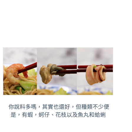
你說料多嗎，其實也還好，但種類不少便
是，有蝦，蚵仔、花枝以及魚丸和蛤蜊