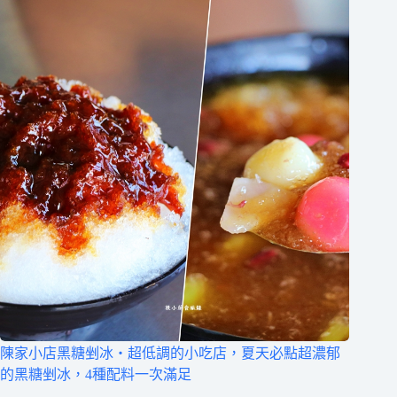
陳家小店黑糖剉冰‧超低調的小吃店，夏天必點超濃郁
的黑糖剉冰，4種配料一次滿足