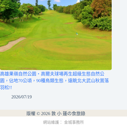
高雄果嶺自然公園‧高爾夫球場再生超級生態自然公
園，佔地70公頃，90種鳥類生態，遠眺北大武山秋賞落
羽松!!
2026/07/19
版權 © 2026 敦 小 蓮の食旅錄
網站維護：
金城事務所