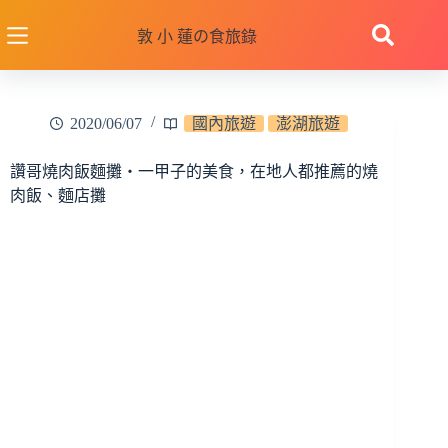
跳
至
敦 小 蓮の食旅錄
主
要
內
2020/06/07
國內旅遊
澎湖旅遊
容
讚哥燒肉飯麵攤‧一甲子的美食，在地人都推薦的燒
肉飯、麵店攤