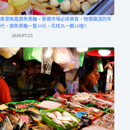
東港美鳳旗魚黑輪‧華僑市場必排美食，物價飆漲的年
代，旗魚黑輪一隻10元，花枝丸一顆10塊!!
2026/07/23