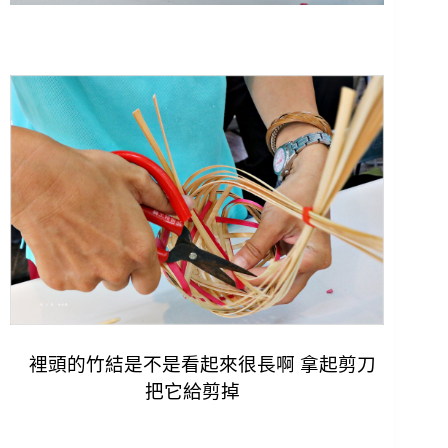
裡頭的竹結是不是看起來很長啊 拿起剪刀
把它給剪掉