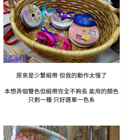
原來是少繫緞帶 但我的動作太慢了
本想弄個雙色但
緞帶完全不夠長 能用的
顏色
只剩一種
只好選單一色系