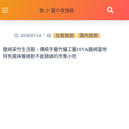
跳
至
敦 小 蓮の食旅錄
主
要
內
2018/07/14
台南旅遊
國內旅遊
容
龍崎采竹生活館‧傳統手藝竹編工藝DIY&龍崎當地
特色風味餐絕對不能錯過的市集小吃