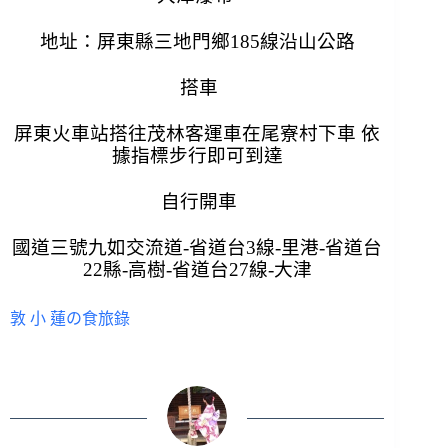
地址：
屏東縣三地門鄉185線沿山公路
搭車
屏東火車站搭往茂林客運車在尾寮村下車 依
據指標步行即可到達
自行開車
國道三號九如交流道-省道台3線-里港-省道台
22縣-高樹-省道台27線-大津
敦 小 蓮の食旅錄