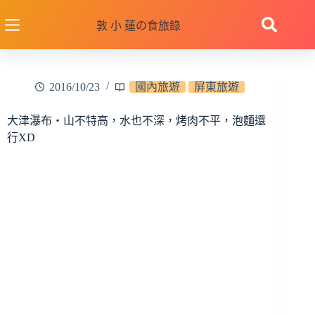
跳
至
敦 小 蓮の食旅錄
主
要
內
2016/10/23
國內旅遊
屏東旅遊
容
大津瀑布‧山不特高，水也不深，烤肉不平，泡麵還
行XD