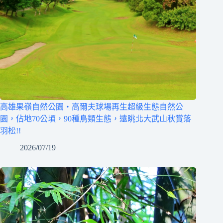
高雄果嶺自然公園‧高爾夫球場再生超級生態自然公
園，佔地70公頃，90種鳥類生態，遠眺北大武山秋賞落
羽松!!
2026/07/19