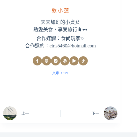
敦 小 蓮
天天加班的小資女
熱愛美食，享受旅行🧳🕶
合作媒體：食尚玩家✨
合作邀約：
ctrls5460@hotmail.com
文章: 1329
上一
下一