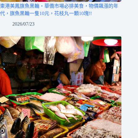
東港美鳳旗魚黑輪‧華僑市場必排美食，物價飆漲的年
代，旗魚黑輪一隻10元，花枝丸一顆10塊!!
2026/07/23