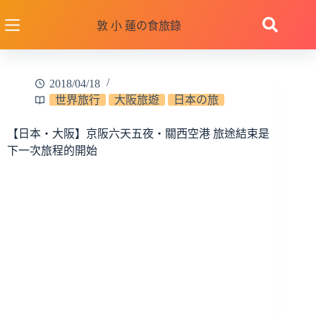
跳
至
敦 小 蓮の食旅錄
主
要
內
2018/04/18
容
世界旅行
大阪旅遊
日本の旅
【日本‧大阪】京阪六天五夜‧關西空港 旅途結束是
下一次旅程的開始