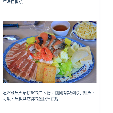
甜味在裡頭
這盤鮭魚火鍋拼盤是二人份，剛剛有說過除了鮭魚、
明蝦、魚板其它都是無限量供應