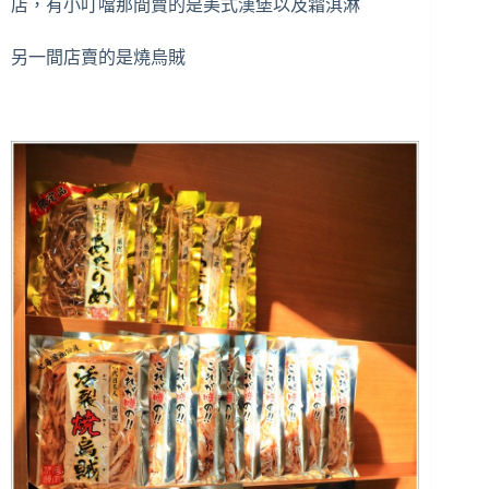
店，有小叮噹那間賣的是美式漢堡以及霜淇淋
另一間店賣的是燒烏賊