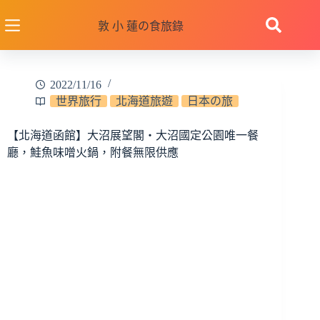
跳
至
敦 小 蓮の食旅錄
主
要
內
2022/11/16
容
世界旅行
北海道旅遊
日本の旅
【北海道函館】大沼展望閣‧大沼國定公園唯一餐
廳，鮭魚味噌火鍋，附餐無限供應