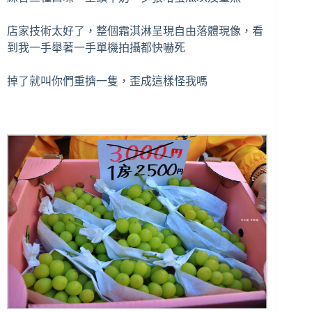
店家技術太好了，整個霜淇淋呈現自由落體現像，看
到我一手舉著一手單機拍攝都快嚇死
掉了就叫你們重擠一隻，歪成這樣怪我嗎