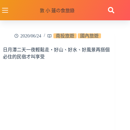
跳
至
敦 小 蓮の食旅錄
主
要
內
2020/06/24
南投旅遊
國內旅遊
容
日月潭二天一夜輕鬆走‧好山、好水、好風景再搭個
必住的民宿才叫享受