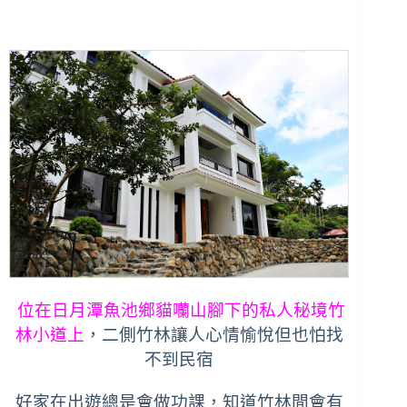
位在日月潭魚池鄉貓囒山腳下的私人秘境竹
林小道上
，二側竹林讓人心情愉悅但也怕找
不到民宿
好家在出遊總是會做功課，知道竹林間會有