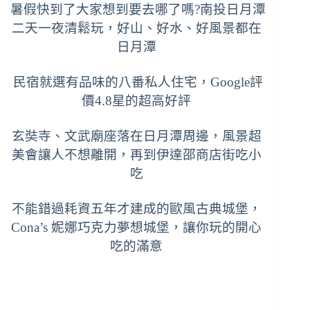
暑假快到了大家想到要去哪了嗎?南投日月潭
二天一夜清鬆玩，好山、好水、好風景都在
日月潭
民宿就選有品味的八番私人住宅，Google評
價4.8星的超高好評
玄奘寺、文武廟座落在日月潭周邊，風景超
美會讓人不想離開，再到
伊達邵商店街
吃小
吃
不能錯過
耗資五年才建成的歐風古典城堡，
Cona’s 妮娜巧克力夢想城堡，讓你玩的開心
吃的滿意