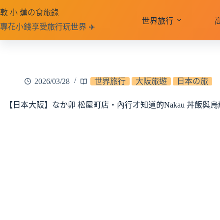
跳
敦 小 蓮の食旅錄
至
世界旅行
專花小錢享受旅行玩世界 ✈️
主
要
內
容
2026/03/28
世界旅行
大阪旅遊
日本の旅
【日本大阪】なか卯 松屋町店‧內行才知道的Nakau 丼飯與烏