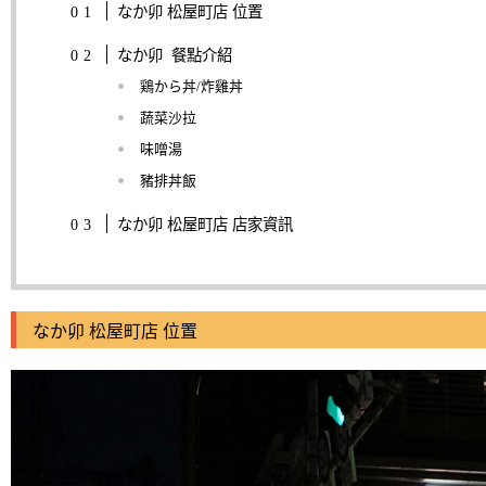
なか卯 松屋町店 位置
なか卯 餐點介紹
鶏から丼/炸雞丼
蔬菜沙拉
味噌湯
豬排丼飯
なか卯 松屋町店 店家資訊
なか卯 松屋町店 位置