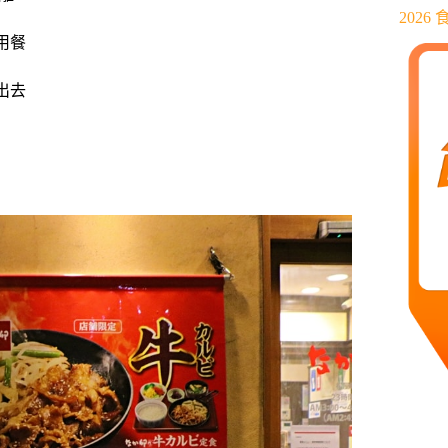
202
用餐
出去