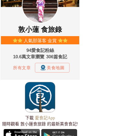
下載
愛食記App
隨時觀看 敦小蓮食旅錄 的最新美食食記!