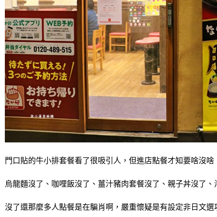
門口貼的牛小排套餐看了很吸引人，但進店點餐才知要啥沒啥
烏龍麵沒了、咖哩飯沒了、薑汁豬肉套餐沒了、親子丼沒了、
沒了還那麼多人點餐是在騙肖啊，嚴重懷疑是有設定非日文選