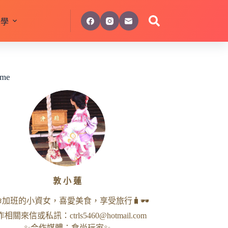
美學
 me
敦 小 蓮
命加班的小資女，喜愛美食，享受旅行🧳🕶
作相關來信或私訊：
ctrls5460@hotmail.com
✨合作媒體：食尚玩家✨