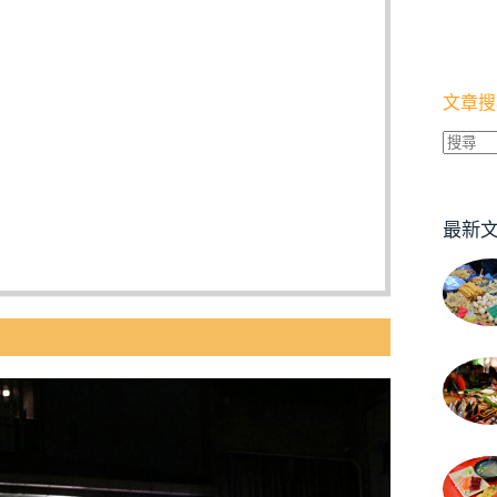
文章搜
找
不
到
最新
符
合
條
件
的
結
果