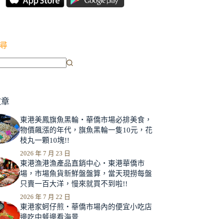
尋
文章
東港美鳳旗魚黑輪‧華僑市場必排美食，
物價飆漲的年代，旗魚黑輪一隻10元，花
枝丸一顆10塊!!
2026 年 7 月 23 日
東港漁港漁產品直銷中心‧東港華僑市
場，市場魚貨新鮮盤盤算，當天現撈每盤
只賣一百大洋，慢來就買不到啦!!
2026 年 7 月 22 日
東港家蚵仔煎‧華僑市場內的便宜小吃店
邊吃中餐邊看海景