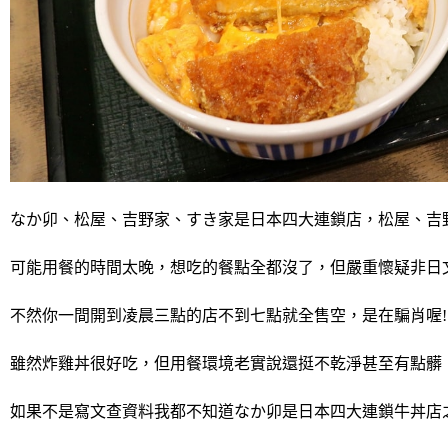
なか卯、松屋、吉野家、すき家是日本四大連鎖店，松屋、吉
可能用餐的時間太晚，想吃的餐點全都沒了，但嚴重懷疑非日
不然你一間開到凌晨三點的店不到七點就全售空，是在騙肖喔!
雖然炸雞丼很好吃，但用餐環境老實說還挺不乾淨甚至有點髒
如果不是寫文查資料我都不知道なか卯是日本四大連鎖牛丼店