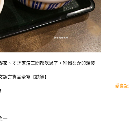
野家、すき家這三間都吃過了，唯獨なか卯還沒
文語言貨品全寫【缺貨】
愛食記
!
之一