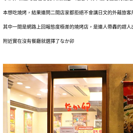
本想吃燒烤，結果連問二間店家都拒絕不會講日文的外藉旅客
其中一間是網路上回報態度極差的燒烤店，是連人帶轟的趕人
附近實在沒有餐廳就選擇了なか卯