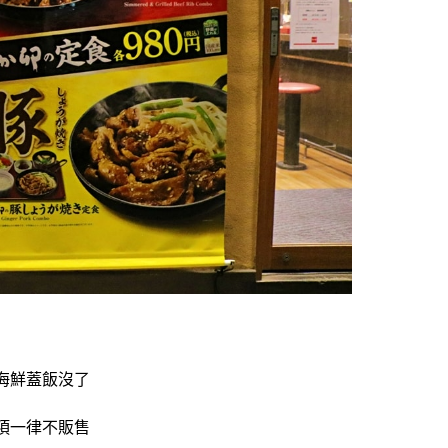
海鮮蓋飯沒了
項一律不販售