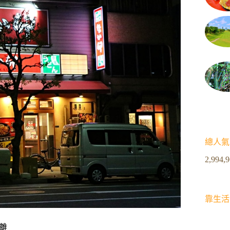
總人氣
2,994,
靠生活
離