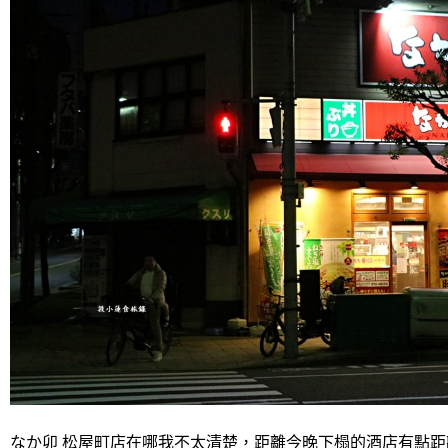
なか卯 松屋町店在哪我不太清楚，距離今晚下榻的酒店有點距