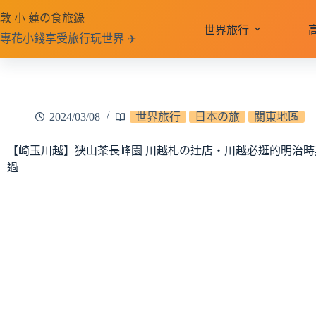
跳
敦 小 蓮の食旅錄
至
世界旅行
專花小錢享受旅行玩世界 ✈️
主
要
內
容
2024/03/08
世界旅行
日本の旅
關東地區
【崎玉川越】狭山茶長峰園 川越札の辻店‧川越必逛的明治時
過