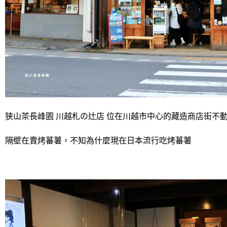
狭山茶長峰園 川越札の辻店 位在川越市中心的藏造商店街不
隔壁在賣烤蕃薯，不知為什麼現在日本流行吃烤蕃薯