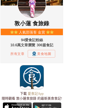
下載
愛食記App
隨時觀看 敦小蓮食旅錄 的最新美食食記!