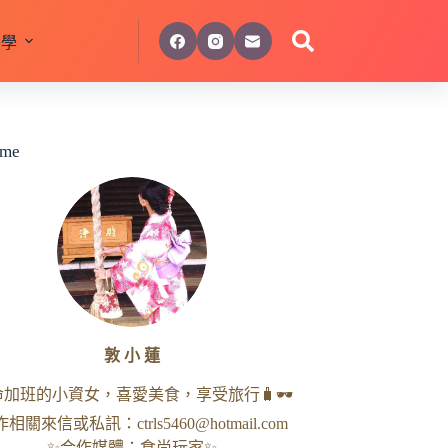
美學
 me
敦 小 蓮
命加班的小資女，喜愛美食，享受旅行🧳🕶
作相關來信或私訊：
ctrls5460@hotmail.com
✨合作媒體：食尚玩家✨