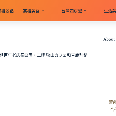
高雄景點
高雄美食
台灣四處遊
生活
About
期百年老店長峰園，二樓 狭山カフェ和芳庵別錯
苦
合