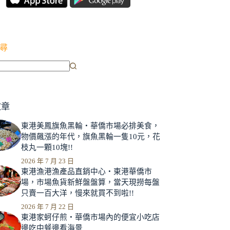
尋
文章
東港美鳳旗魚黑輪‧華僑市場必排美食，
物價飆漲的年代，旗魚黑輪一隻10元，花
枝丸一顆10塊!!
2026 年 7 月 23 日
東港漁港漁產品直銷中心‧東港華僑市
場，市場魚貨新鮮盤盤算，當天現撈每盤
只賣一百大洋，慢來就買不到啦!!
2026 年 7 月 22 日
東港家蚵仔煎‧華僑市場內的便宜小吃店
邊吃中餐邊看海景