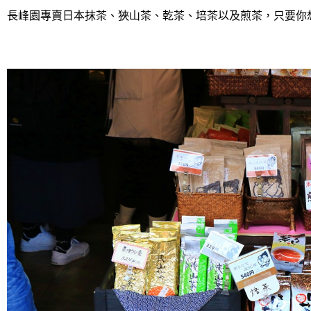
長峰園專賣日本抹茶、狹山茶、乾茶、培茶以及煎茶，只要你