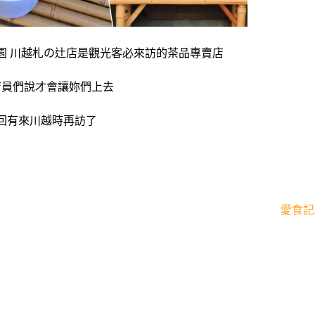
園 川越札の辻店是觀光客必來訪的茶品專賣店
店員們說才會讓妳們上去
回有來川越時再訪了
愛食記