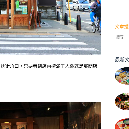
文章搜
找
不
到
最新
符
動辻街角口，只要看到店內擠滿了人潮就是那間店
合
條
件
的
結
果