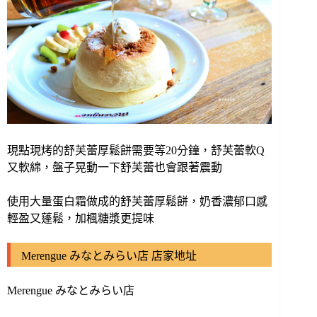
現點現烤的舒芙蕾厚鬆餅需要等20分鐘，舒芙蕾軟Q
又軟綿，盤子晃動一下舒芙蕾也會跟著震動
使用大量蛋白霜做成的舒芙蕾厚鬆餅，奶香濃郁口感
輕盈又蓬鬆，加楓糖漿更提味
Merengue みなとみらい店 店家地址
Merengue みなとみらい店