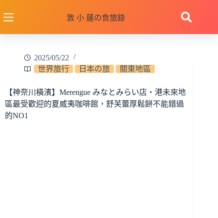
跳
至
敦 小 蓮の食旅錄
主
要
內
2025/05/22
容
世界旅行
日本の旅
關東地區
【神奈川橫濱】Merengue みなとみらい店‧港未來地
區最受歡迎的夏威夷咖啡館，舒芙蕾厚鬆餅不能錯過
的NO1