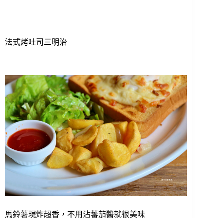
法式烤吐司三明治
馬鈴薯現炸超香，不用沾蕃茄醬就很美味