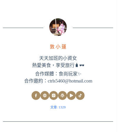
敦 小 蓮
天天加班的小資女
熱愛美食，享受旅行🧳🕶
合作媒體：食尚玩家✨
合作邀約：
ctrls5460@hotmail.com
文章: 1329