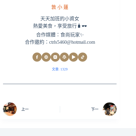
敦 小 蓮
天天加班的小資女
熱愛美食，享受旅行🧳🕶
合作媒體：食尚玩家✨
合作邀約：
ctrls5460@hotmail.com
文章: 1329
上一
下一