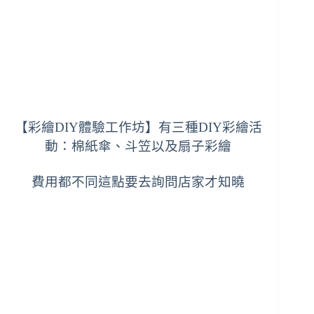
【彩繪DIY體驗工作坊】有三種DIY彩繪活
動：棉紙傘、斗笠以及扇子彩繪
費用都不同這點要去詢問店家才知曉