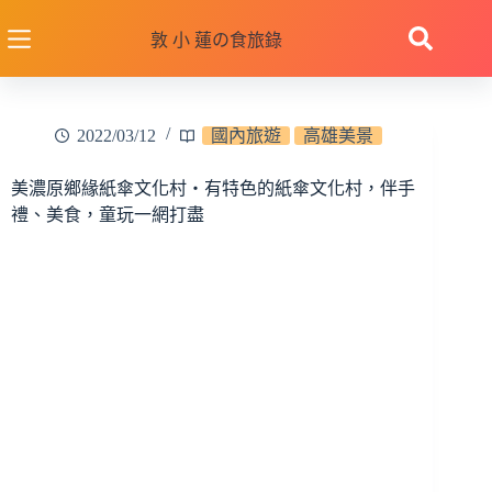
跳
至
敦 小 蓮の食旅錄
主
要
內
2022/03/12
國內旅遊
高雄美景
容
美濃原鄉緣紙傘文化村‧有特色的紙傘文化村，伴手
禮、美食，童玩一網打盡