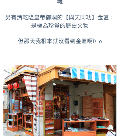
觀
另有清乾隆皇帝御賜的【與天同功】金匾，
是極為珍貴的歷史文物
但那天我根本就沒看到金匾啊0_o