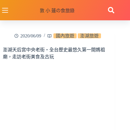
跳
至
敦 小 蓮の食旅錄
主
要
內
2020/06/09
國內旅遊
澎湖旅遊
容
澎湖天后宮中央老街‧全台歷史最悠久第一間媽祖
廟，走訪老街美食及古玩