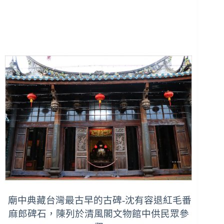
廟中典藏台灣最古早的古碑-沈有容退紅毛番
麻郎碑石，陳列於清風閣文物館中供民眾參