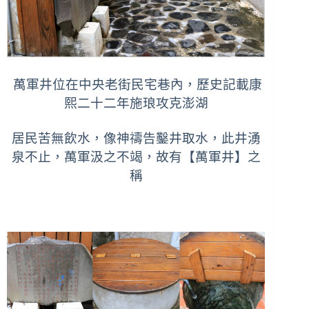
萬軍井位在中央老街民宅巷內，歷史記載康
熙二十二年施琅攻克澎湖
居民苦無飲水，像神禱告鑿井取水，此井湧
泉不止，萬軍汲之不竭，故有【萬軍井】之
稱