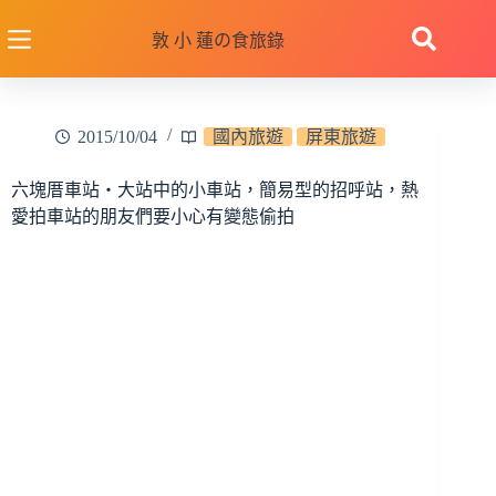
跳
至
敦 小 蓮の食旅錄
主
要
內
2015/10/04
國內旅遊
屏東旅遊
容
六塊厝車站‧大站中的小車站，簡易型的招呼站，熱
愛拍車站的朋友們要小心有變態偷拍