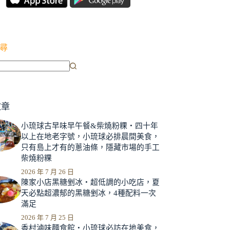
尋
文章
小琉球古早味早午餐&柴燒粉粿‧四十年
以上在地老字號，小琉球必排晨間美食，
只有島上才有的蔥油條，隱藏市場的手工
柴燒粉粿
2026 年 7 月 26 日
陳家小店黑糖剉冰‧超低調的小吃店，夏
天必點超濃郁的黑糖剉冰，4種配料一次
滿足
2026 年 7 月 25 日
香村滷味麵食館‧小琉球必訪在地美食，