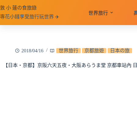
跳
敦 小 蓮の食旅錄
至
世界旅行
專花小錢享受旅行玩世界 ✈️
主
要
內
容
2018/04/16
世界旅行
京都旅遊
日本の旅
【日本‧京都】京阪六天五夜‧大阪あらうま堂 京都車站內 