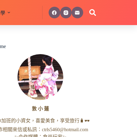
美學
 me
敦 小 蓮
命加班的小資女，喜愛美食，享受旅行🧳🕶
作相關來信或私訊：
ctrls5460@hotmail.com
✨合作媒體：食尚玩家✨