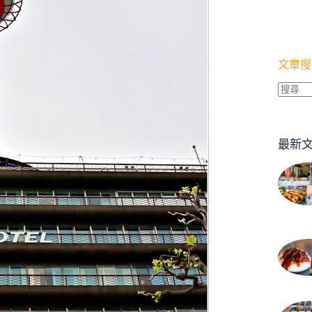
文章搜
找
不
到
最新
符
合
條
件
的
結
果