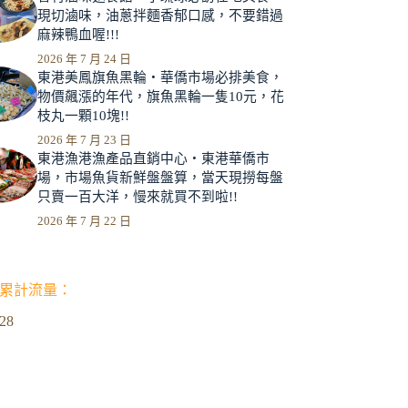
現切滷味，油蔥拌麵香郁口感，不要錯過
麻辣鴨血喔!!!
2026 年 7 月 24 日
東港美鳳旗魚黑輪‧華僑市場必排美食，
物價飆漲的年代，旗魚黑輪一隻10元，花
枝丸一顆10塊!!
2026 年 7 月 23 日
東港漁港漁產品直銷中心‧東港華僑市
場，市場魚貨新鮮盤盤算，當天現撈每盤
只賣一百大洋，慢來就買不到啦!!
2026 年 7 月 22 日
累計流量：
128