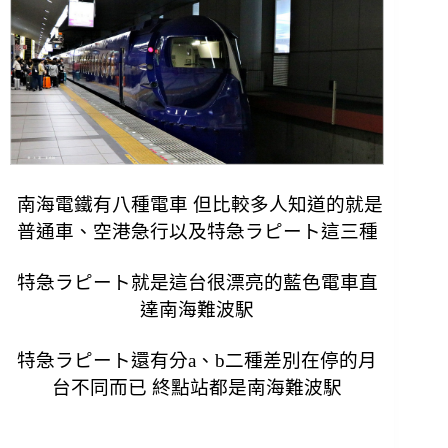
南海電鐵有八種電車 但比較多人知道的就是
普通車、空港急行以及特急ラピート這三種
特急ラピート就是這台很漂亮的藍色電車直
達南海難波駅
特急ラピート還有分a、b二種差別在停的月
台不同而已 終點站都是南海難波駅