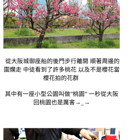
從大阪城御座船的後門步行離開 順著周邊的
圍爛走 中徒看到了許多桃花 以及不是櫻花當
櫻花拍的花群
其中有一座小型公園叫做”桃園” 一秒從大阪
回桃園也是厲害→_→