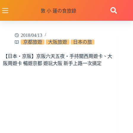
跳
至
敦 小 蓮の食旅錄
主
要
內
2018/04/13
容
京都旅遊
大阪旅遊
日本の旅
【日本‧京阪】京阪六天五夜‧手持關西周遊卡、大
阪周遊卡 暢遊京都 遊玩大阪 新手上路一次搞定