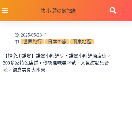
跳
至
敦 小 蓮の食旅錄
主
要
內
2025/05/23
容
世界旅行
日本の旅
關東地區
【神奈川鎌倉】鎌倉小町通リ‧鎌倉小町通商店街，
300多家特色店鋪，傳統風味老字號、人氣甜點集合
地，鎌倉美食大本營