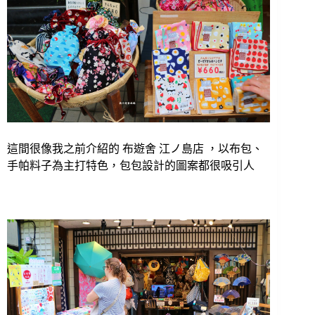
這間很像我之前介紹的 布遊舍 江ノ島店 ，以布包、
手帕料子為主打特色，包包設計的圖案都很吸引人