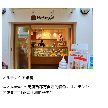
オルテンシア鎌倉
i-ZA Kamakura 商店街都有自己的特色，
オルテンシ
ア鎌倉 主打正宗比利時華夫餅