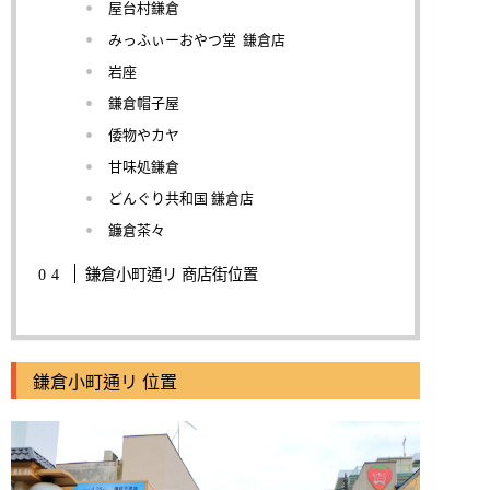
屋台村鎌倉
みっふぃーおやつ堂 鎌倉店
岩座
鎌倉帽子屋
倭物やカヤ
甘味処鎌倉
どんぐり共和国 鎌倉店
鐮倉茶々
鎌倉小町通リ 商店街位置
鎌倉小町通リ 位置