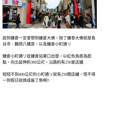
說到鎌倉一定會想到鎌倉大佛，除了鎌食大佛就是長
谷寺、鶴岡八幡宮，以及鎌倉小町通リ
鎌倉小町通リ從鎌倉站東口出發，以紅色鳥居為起
點，向北延伸約360公尺，沿路約有250家店鋪
短短不到400公尺的小町通リ就有250間店舖，怪不得
一到假日就擠成鯊丁魚啊!!