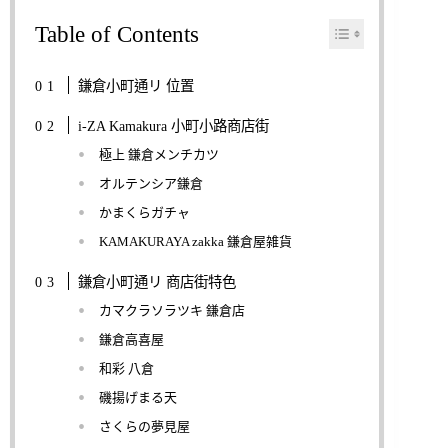
Table of Contents
鎌倉小町通リ 位置
i-ZA Kamakura 小町小路商店街
極上 鎌倉メンチカツ
オルテンシア鎌倉
かまくらガチャ
KAMAKURAYA zakka 鎌倉屋雑貨
鎌倉小町通リ 商店街特色
カマクラソラツキ 鎌倉店
鎌倉高喜屋
和彩 八倉
磯揚げまる天
さくらの夢見屋