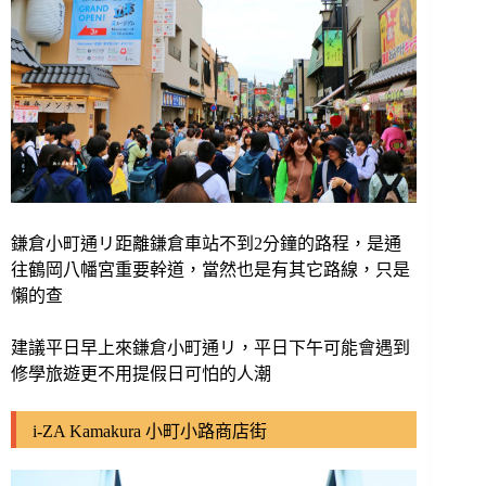
鎌倉小町通リ距離鎌倉車站不到2分鐘的路程，是通
往鶴岡八幡宮重要幹道，當然也是有其它路線，只是
懶的查
建議平日早上來鎌倉小町通リ，平日下午可能會遇到
修學旅遊更不用提假日可怕的人潮
i-ZA Kamakura 小町小路商店街