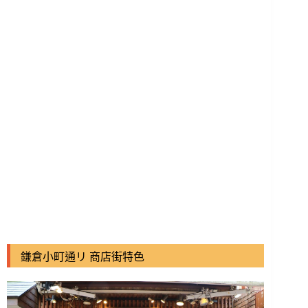
鎌倉小町通リ 商店街特色