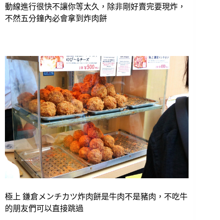
動線進行很快不讓你等太久，除非剛好賣完要現炸，
不然五分鐘內必會拿到炸肉餅
極上 鎌倉メンチカツ炸肉餅是牛肉不是豬肉，不吃牛
的朋友們可以直接跳過