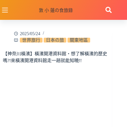
跳
至
敦 小 蓮の食旅錄
主
要
內
2025/05/24
容
世界旅行
日本の旅
關東地區
【神奈川橫濱】橫濱開港資料館‧想了解橫濱的歷史
嗎?!來橫濱開港資料館走一趟就能知曉!!