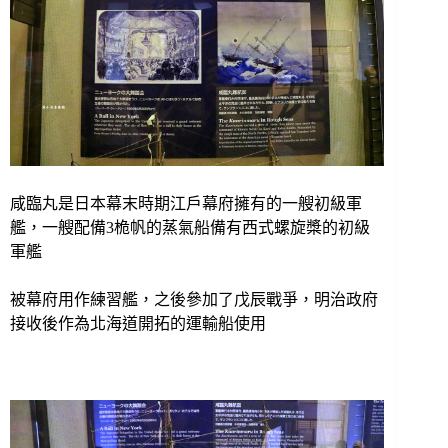
咸臨丸是日本幕末時期江戶幕府擁有的一艘初級軍
艦，一艘配備3桅帆的蒸氣船備有西式螺旋槳的初級
軍艦
被幕府用作練習艦，之後參加了戊辰戰爭，明治政府
接收後作為北海道開拓的運輸船使用