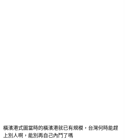
橫濱港式圖當時的橫濱港就已有規模，台灣何時能趕
上別人啊，能別再自己內鬥了嗎