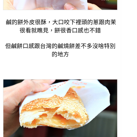
鹹的餅外皮很酥，大口咬下裡頭的蔥跟肉茉
很看就瞧見，餅很香口感也不錯
但鹹餅口感跟台灣的鹹燒餅差不多沒啥特別
的地方