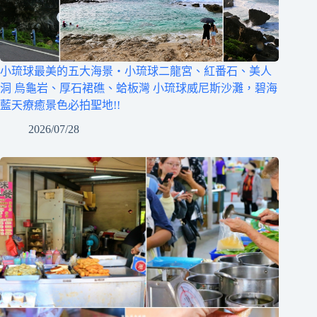
小琉球最美的五大海景‧小琉球二龍宮、紅番石、美人
洞 烏龜岩、厚石裙礁、蛤板灣 小琉球威尼斯沙灘，碧海
藍天療癒景色必拍聖地!!
2026/07/28