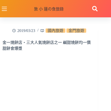
跳
至
敦 小 蓮の食旅錄
主
要
內
2019/03/23
國內旅遊
金門旅遊
容
金一燒餅店‧三大人氣燒餅店之一 鹹甜燒餅均一價
甜餅會爆漿