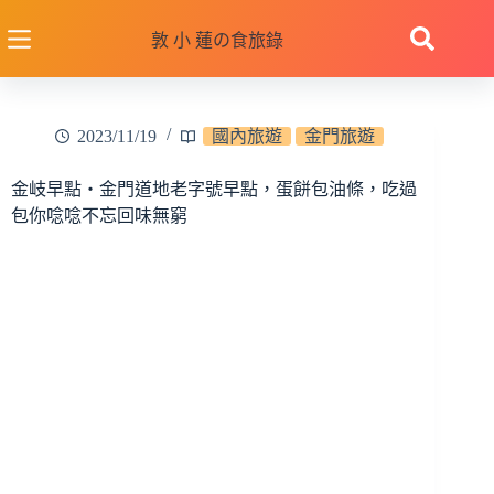
跳
至
敦 小 蓮の食旅錄
主
要
內
2023/11/19
國內旅遊
金門旅遊
容
金岐早點‧金門道地老字號早點，蛋餅包油條，吃過
包你唸唸不忘回味無窮