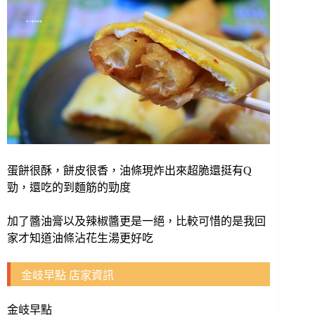
蛋餅很酥，餅皮很香，油條現炸出來超脆還挺有Q
勁，還吃的到麵筋的勁度
加了醬油膏以及辣椒醬更是一絕，比較可惜的是我回
家才知道油條沾花生湯更好吃
金岐早點 店家資訊
金岐早點