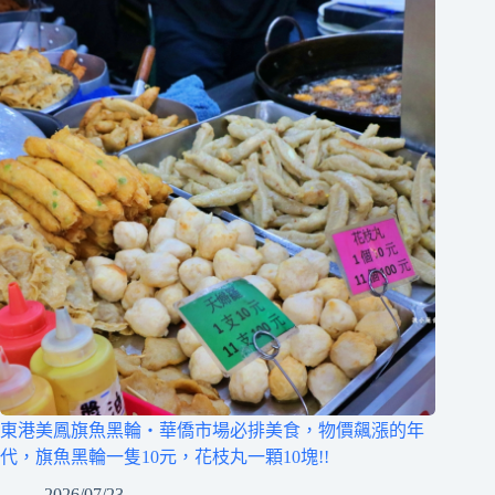
東港美鳳旗魚黑輪‧華僑市場必排美食，物價飆漲的年
代，旗魚黑輪一隻10元，花枝丸一顆10塊!!
2026/07/23