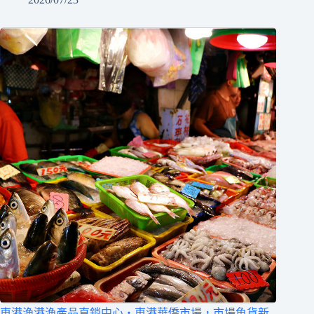
東港漁港漁產品直銷中心‧東港華僑市場，市場魚貨新