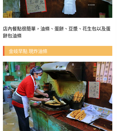
店內餐點很簡單，油條、蛋餅、豆漿、花生包以及蛋
餅包油條
金岐早點 現炸油條