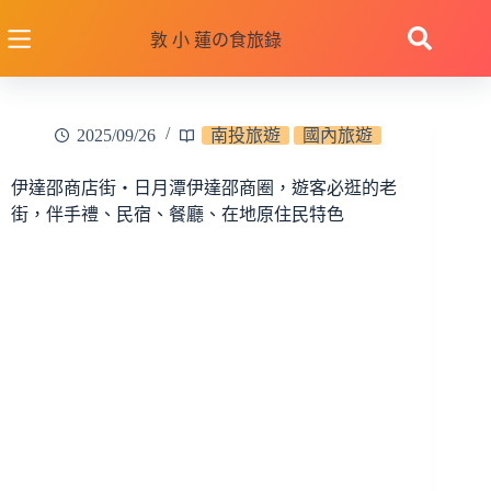
跳
至
敦 小 蓮の食旅錄
主
要
內
2025/09/26
南投旅遊
國內旅遊
容
伊達邵商店街‧日月潭伊達邵商圈，遊客必逛的老
街，伴手禮、民宿、餐廳、在地原住民特色