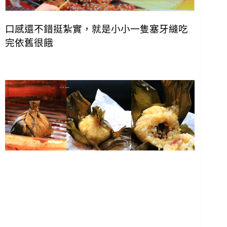
口感還不錯挺紮實，就是小小一隻塞牙縫吃
完依舊很餓