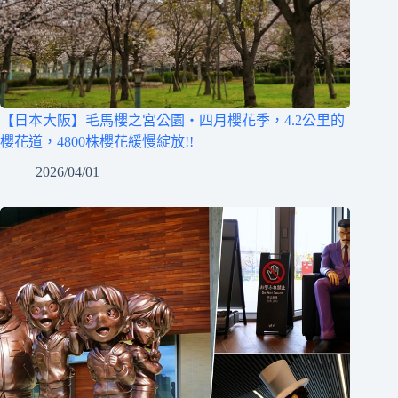
【日本大阪】毛馬櫻之宮公園‧四月櫻花季，4.2公里的
櫻花道，4800株櫻花緩慢綻放!!
2026/04/01