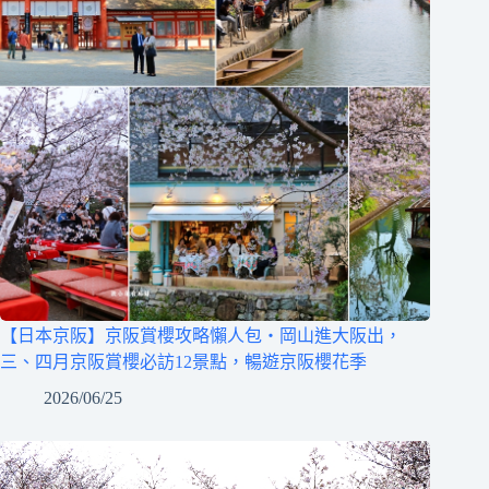
【日本京阪】京阪賞櫻攻略懶人包‧岡山進大阪出，
三、四月京阪賞櫻必訪12景點，暢遊京阪櫻花季
2026/06/25