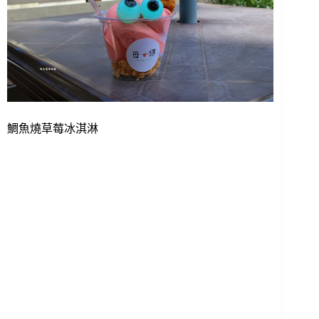
鯛魚燒草莓冰淇淋