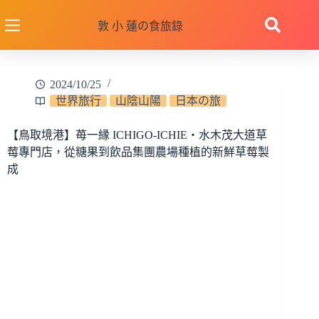
跳
至
敦 小 蓮の食旅錄
主
要
內
2024/10/25
容
世界旅行
山陰山陽
日本の旅
【鳥取境港】苺一縁 ICHIGO-ICHIE‧水木茂大道草
莓專門店，從糖果到飲品集團農場種植的新鮮草莓製
成