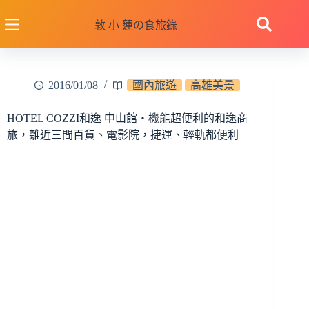
跳
至
敦 小 蓮の食旅錄
主
要
內
2016/01/08
國內旅遊
高雄美景
容
HOTEL COZZI和逸 中山館‧機能超便利的和逸商
旅，離近三間百貨、電影院，捷運、輕軌都便利