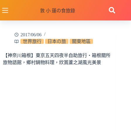
跳
至
敦 小 蓮の食旅錄
主
要
內
2017/06/06
容
世界旅行
日本の旅
關東地區
【神奈川箱根】東京五天四夜半自助旅行‧箱根關所
旅物語館，鄉村鍋物料理，欣賞蘆之湖風光美景