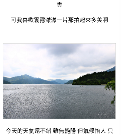
雲
可我喜歡雲霧濛濛一片
那拍起來多美啊
今天的天氣還不錯 雖無艷陽 但氣候怡人 只