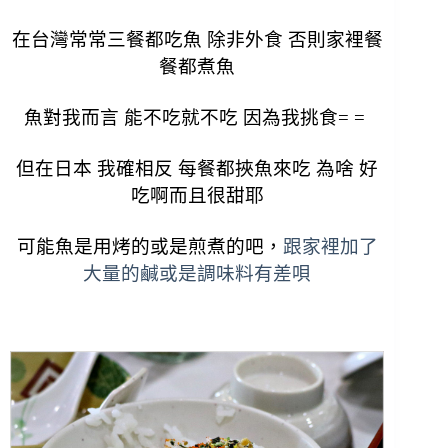
在台灣常常三餐都吃魚 除非外食 否則家裡餐
餐都煮魚
魚對我而言 能不吃就不吃 因為我挑食= =
但在日本 我確相反 每餐都挾魚來吃 為啥 好
吃啊而且很甜耶
可能魚是用烤的或是煎煮的吧，
跟
家裡加了
大量的鹹或是調味料有差唄