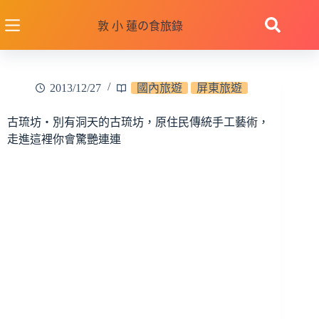
跳
至
敦 小 蓮の食旅錄
主
要
內
2013/12/27
國內旅遊
屏東旅遊
容
古琉坊‧別有洞天的古琉坊，原住民傳統手工藝術，
走進這裡你會驚艷連連