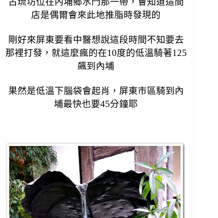
古琉坊位在內埔鄉水門那一帶，
會知道這間
店是偶爾會來此地推脂時發現的
剛好來屏東要看中醫想說這段時間不知要去
那裡打發，
就這麼瘋的在10度的低溫騎著125
飆到內埔
果然是低溫下腦袋會起肖，
屏東市區騎到內
埔最快也要45分鐘耶