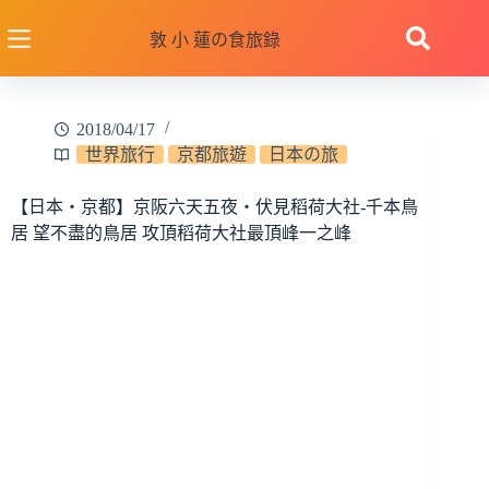
跳
至
敦 小 蓮の食旅錄
主
要
內
2018/04/17
容
世界旅行
京都旅遊
日本の旅
【日本‧京都】京阪六天五夜‧伏見稻荷大社-千本鳥
居 望不盡的鳥居 攻頂稻荷大社最頂峰一之峰