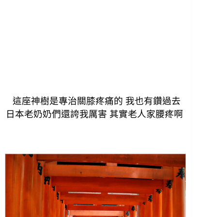
這座神樹是專治關膝疼痛的 我也有鑽過去
日本老奶奶們還誇我厲害 其實老人家腰疼啊