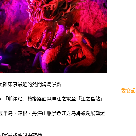
是離東京最近的熱門海島景點
愛食記
，「藤澤站」轉搭路面電車江之電至「江之島站」
豆半島、箱根、丹澤山脈景色江之島海蠟燭展望燈
洞窟尋找傳說中龍神