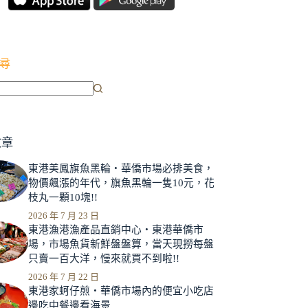
尋
文章
東港美鳳旗魚黑輪‧華僑市場必排美食，
物價飆漲的年代，旗魚黑輪一隻10元，花
枝丸一顆10塊!!
2026 年 7 月 23 日
東港漁港漁產品直銷中心‧東港華僑市
場，市場魚貨新鮮盤盤算，當天現撈每盤
只賣一百大洋，慢來就買不到啦!!
2026 年 7 月 22 日
東港家蚵仔煎‧華僑市場內的便宜小吃店
邊吃中餐邊看海景