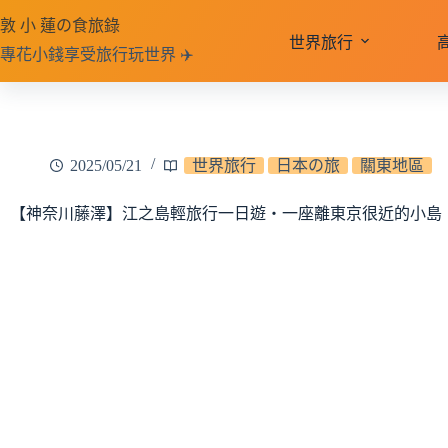
跳
敦 小 蓮の食旅錄
至
世界旅行
專花小錢享受旅行玩世界 ✈️
主
要
內
容
2025/05/21
世界旅行
日本の旅
關東地區
【神奈川藤澤】江之島輕旅行一日遊‧一座離東京很近的小島