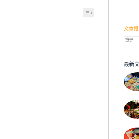
文章搜
找
不
到
最新
符
合
條
件
的
結
果