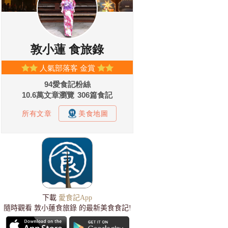
下載
愛食記App
隨時觀看 敦小蓮食旅錄 的最新美食食記!