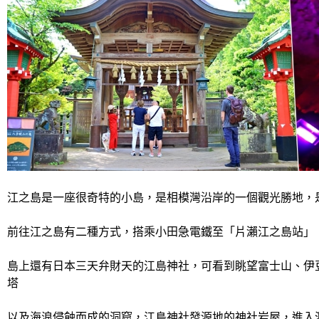
江之島是一座很奇特的小島，是相模灣沿岸的一個觀光勝地，
前往江之島有二種方式，搭乘小田急電鐵至「片瀨江之島站」
島上還有日本三天弁財天的江島神社，可看到眺望富士山、伊
塔
以及海浪侵蝕而成的洞窟，江島神社發源地的神社岩屋，進入