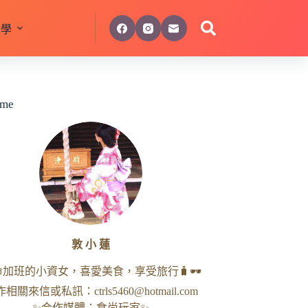
美學
 me
敦 小 蓮
命加班的小資女，喜愛美食，享受旅行🧳🕶
作相關來信或私訊：
ctrls5460@hotmail.com
✨合作媒體：食尚玩家✨