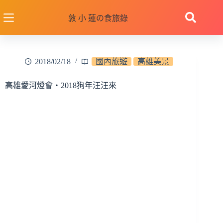
跳
至
敦 小 蓮の食旅錄
主
要
內
2018/02/18
國內旅遊
高雄美景
容
高雄愛河燈會‧2018狗年汪汪來