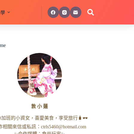
美學
 me
敦 小 蓮
命加班的小資女，喜愛美食，享受旅行🧳🕶
作相關來信或私訊：
ctrls5460@hotmail.com
✨合作媒體：食尚玩家✨