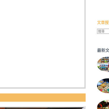
文章搜
找
不
到
最新
符
合
條
件
的
結
果