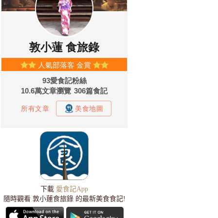
下載
愛食記App
隨時觀看 敦小蓮食旅錄 的最新美食食記!