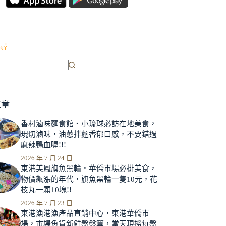
尋
文章
香村滷味麵食館‧小琉球必訪在地美食，
現切滷味，油蔥拌麵香郁口感，不要錯過
麻辣鴨血喔!!!
2026 年 7 月 24 日
東港美鳳旗魚黑輪‧華僑市場必排美食，
物價飆漲的年代，旗魚黑輪一隻10元，花
枝丸一顆10塊!!
2026 年 7 月 23 日
東港漁港漁產品直銷中心‧東港華僑市
場，市場魚貨新鮮盤盤算，當天現撈每盤