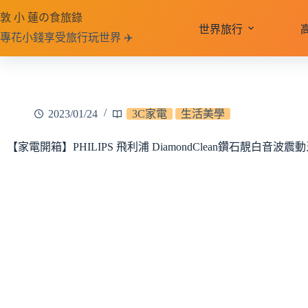
跳
敦 小 蓮の食旅錄
至
世界旅行
專花小錢享受旅行玩世界 ✈️
主
要
內
容
2023/01/24
3C家電
生活美學
【家電開箱】PHILIPS 飛利浦 DiamondClean鑽石靚白音波