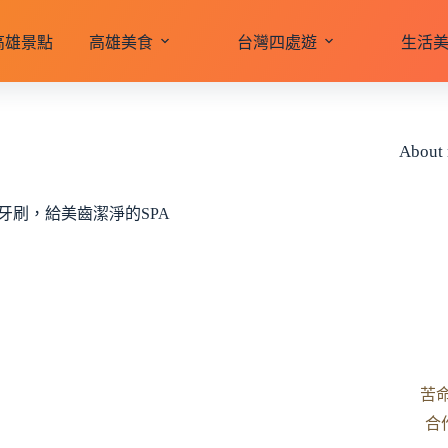
高雄景點
高雄美食
台灣四處遊
生活
About
震動牙刷，給美齒潔淨的SPA
苦
合