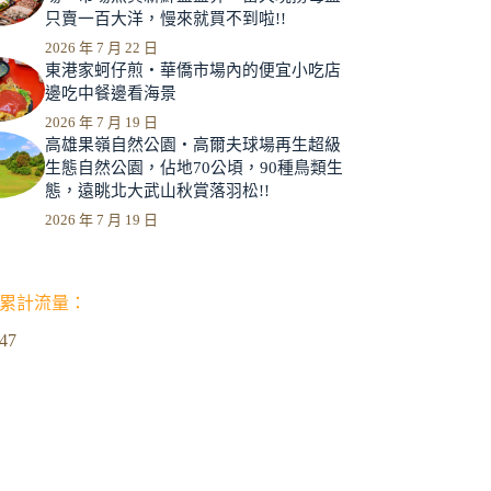
只賣一百大洋，慢來就買不到啦!!
2026 年 7 月 22 日
東港家蚵仔煎‧華僑市場內的便宜小吃店
邊吃中餐邊看海景
2026 年 7 月 19 日
高雄果嶺自然公園‧高爾夫球場再生超級
生態自然公園，佔地70公頃，90種鳥類生
態，遠眺北大武山秋賞落羽松!!
2026 年 7 月 19 日
累計流量：
947