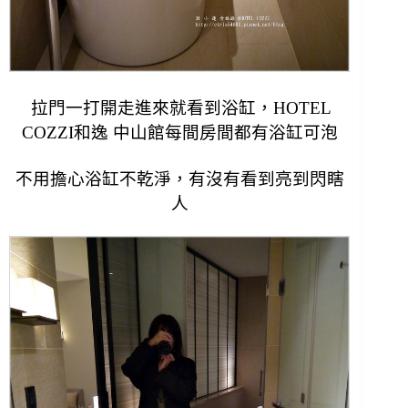
拉門一打開走進來就看到浴缸，
HOTEL
COZZI和逸 中山館每間房間都有浴缸可泡
不用擔心浴缸不乾淨，有沒
有看到亮到閃瞎
人