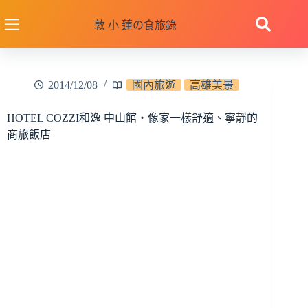
跳
至
敦 小 蓮の食旅錄
主
要
內
2014/12/08
國內旅遊
高雄美景
容
HOTEL COZZI和逸 中山館‧像家一樣舒適、寧靜的
商旅飯店