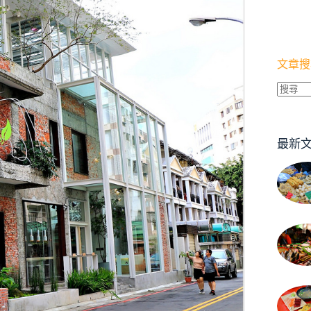
文章搜
找
不
到
最新
符
合
條
件
的
結
果