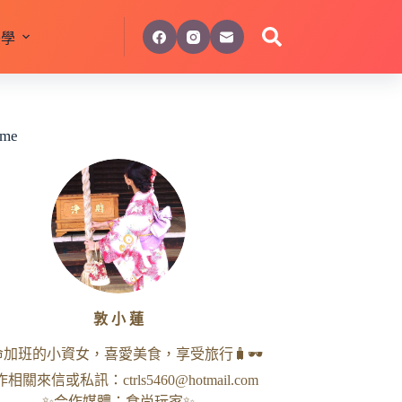
美學
 me
敦 小 蓮
命加班的小資女，喜愛美食，享受旅行🧳🕶
作相關來信或私訊：
ctrls5460@hotmail.com
✨合作媒體：食尚玩家✨