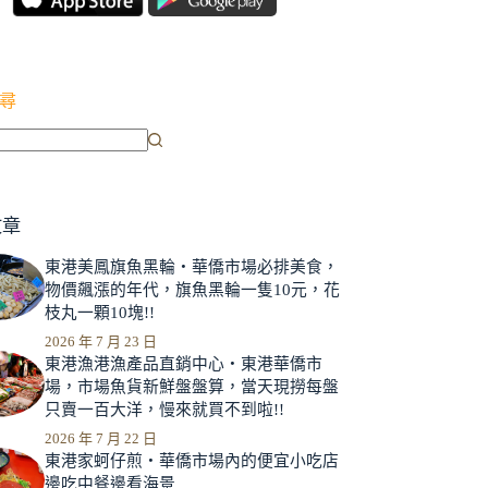
尋
文章
東港美鳳旗魚黑輪‧華僑市場必排美食，
物價飆漲的年代，旗魚黑輪一隻10元，花
枝丸一顆10塊!!
2026 年 7 月 23 日
東港漁港漁產品直銷中心‧東港華僑市
場，市場魚貨新鮮盤盤算，當天現撈每盤
只賣一百大洋，慢來就買不到啦!!
2026 年 7 月 22 日
東港家蚵仔煎‧華僑市場內的便宜小吃店
邊吃中餐邊看海景