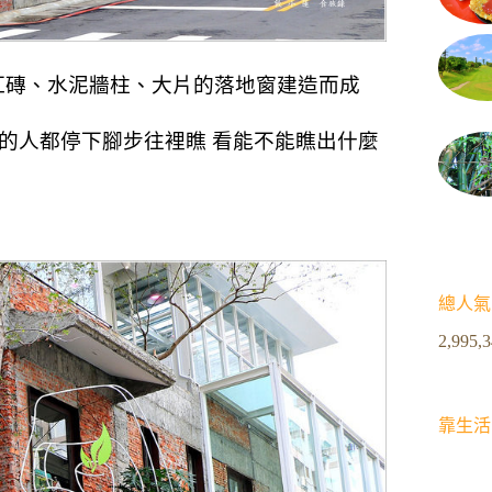
紅磚、水泥牆柱、大片的落地窗建造而成
過的人都停下腳步往裡瞧 看能不能瞧出什麼
總人氣
2,995,
靠生活