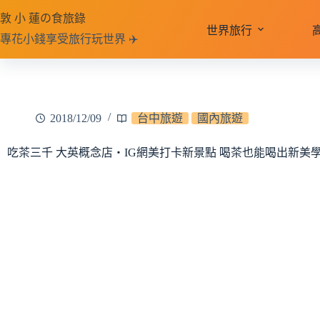
跳
敦 小 蓮の食旅錄
至
世界旅行
專花小錢享受旅行玩世界 ✈️
主
要
內
容
2018/12/09
台中旅遊
國內旅遊
吃茶三千 大英概念店‧IG網美打卡新景點 喝茶也能喝出新美