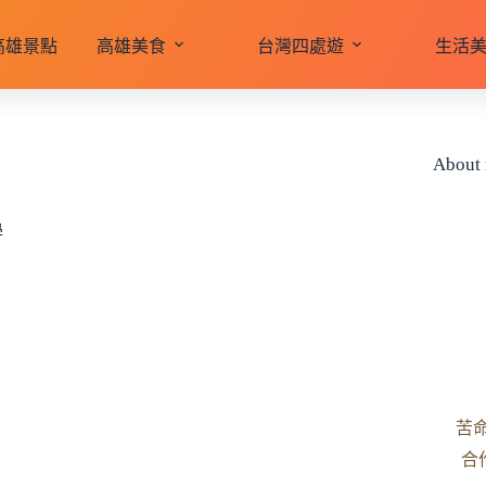
高雄景點
高雄美食
台灣四處遊
生活
About
學
苦
合