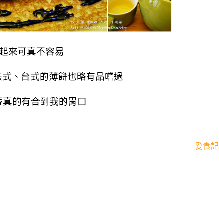
起來可真不容易
法式、台式的薄餅也略有品嚐過
 小珊蒂真的有合到我的胃口
愛食記