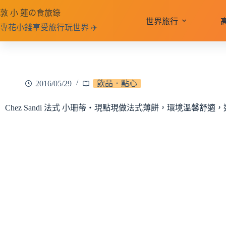
跳
敦 小 蓮の食旅錄
至
世界旅行
專花小錢享受旅行玩世界 ✈️
主
要
內
容
2016/05/29
飲品．點心
Chez Sandi 法式 小珊蒂‧現點現做法式薄餅，環境溫馨舒