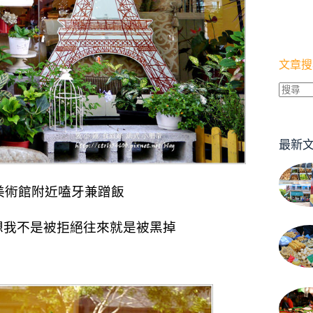
文章搜
找
不
到
最新
符
合
條
美術館附近嗑牙兼蹭飯
件
的
想我不是被拒絕往來就是被黑掉
結
果