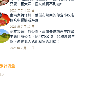
只賣一百大洋，慢來就買不到啦!!
2026 年 7 月 22 日
東港家蚵仔煎‧華僑市場內的便宜小吃店
邊吃中餐邊看海景
2026 年 7 月 19 日
高雄果嶺自然公園‧高爾夫球場再生超級
生態自然公園，佔地70公頃，90種鳥類生
態，遠眺北大武山秋賞落羽松!!
2026 年 7 月 19 日
累計流量：
610