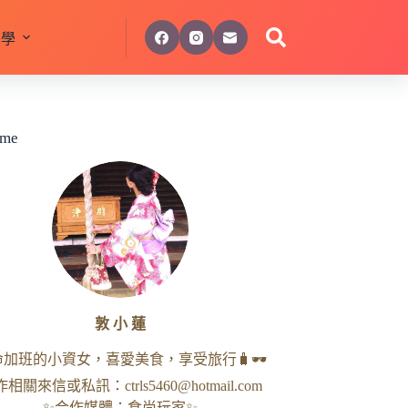
美學
 me
敦 小 蓮
命加班的小資女，喜愛美食，享受旅行🧳🕶
作相關來信或私訊：
ctrls5460@hotmail.com
✨合作媒體：食尚玩家✨