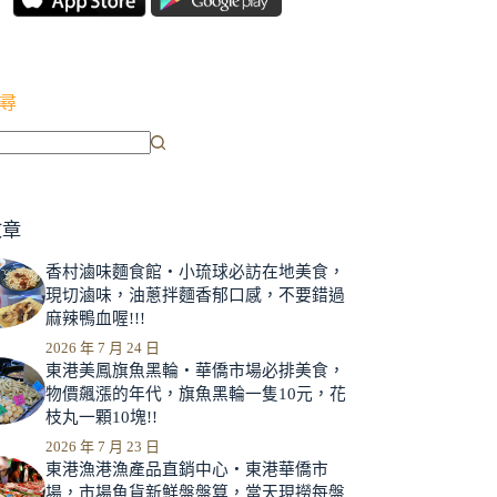
尋
文章
香村滷味麵食館‧小琉球必訪在地美食，
現切滷味，油蔥拌麵香郁口感，不要錯過
麻辣鴨血喔!!!
2026 年 7 月 24 日
東港美鳳旗魚黑輪‧華僑市場必排美食，
物價飆漲的年代，旗魚黑輪一隻10元，花
枝丸一顆10塊!!
2026 年 7 月 23 日
東港漁港漁產品直銷中心‧東港華僑市
場，市場魚貨新鮮盤盤算，當天現撈每盤