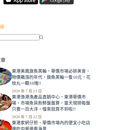
尋
文章
東港美鳳旗魚黑輪‧華僑市場必排美食，
物價飆漲的年代，旗魚黑輪一隻10元，花
枝丸一顆10塊!!
2026 年 7 月 23 日
東港漁港漁產品直銷中心‧東港華僑市
場，市場魚貨新鮮盤盤算，當天現撈每盤
只賣一百大洋，慢來就買不到啦!!
2026 年 7 月 22 日
東港家蚵仔煎‧華僑市場內的便宜小吃店
邊吃中餐邊看海景