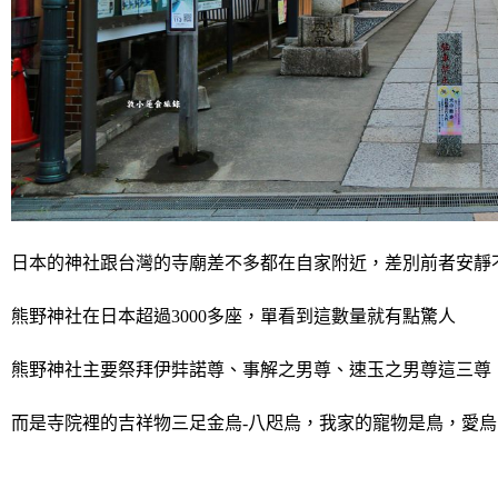
日本的神社跟台灣的寺廟差不多都在自家附近，差別前者安靜不
熊野神社在日本超過3000多座，單看到這數量就有點驚人
熊野神社主要祭拜
伊弉諾尊、事解之男尊、速玉之男尊這三尊
而是寺院裡的吉祥物三足金烏-八咫烏，我家的寵物是鳥，愛烏即