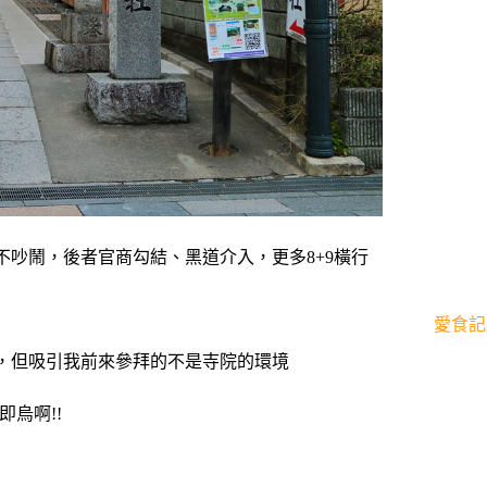
吵鬧，後者官商勾結、黑道介入，更多8+9橫行
愛食記
，但吸引我前來參拜的不是寺院的環境
烏啊!!