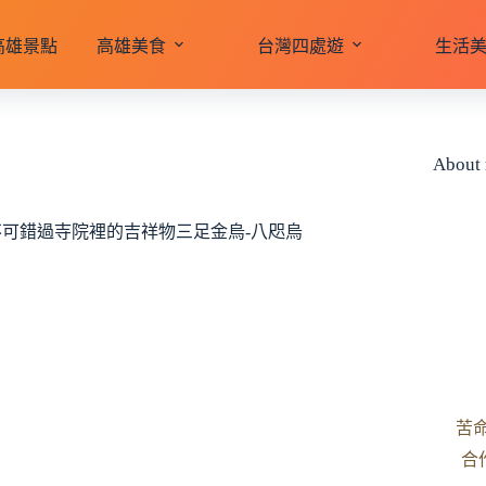
高雄景點
高雄美食
台灣四處遊
生活
About
不可錯過寺院裡的吉祥物三足金烏-八咫烏
苦
合