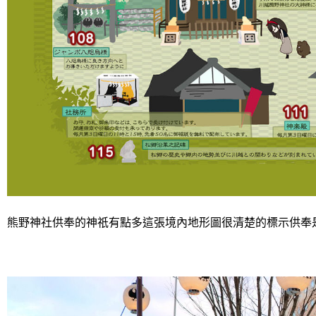
熊野神社供奉的神祇有點多這張境內地形圖很清楚的標示供奉