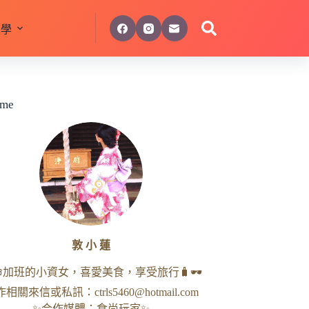
美學
 me
敦 小 蓮
命加班的小資女，喜愛美食，享受旅行🧳🕶
作相關來信或私訊：
ctrls5460@hotmail.com
✨合作媒體：食尚玩家✨