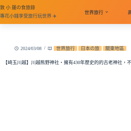
跳
敦 小 蓮の食旅錄
至
世界旅行
專花小錢享受旅行玩世界 ✈️
主
要
內
容
2024/03/08
世界旅行
日本の旅
關東地區
【崎玉川越】川越熊野神社‧擁有430年歷史的的古老神社，