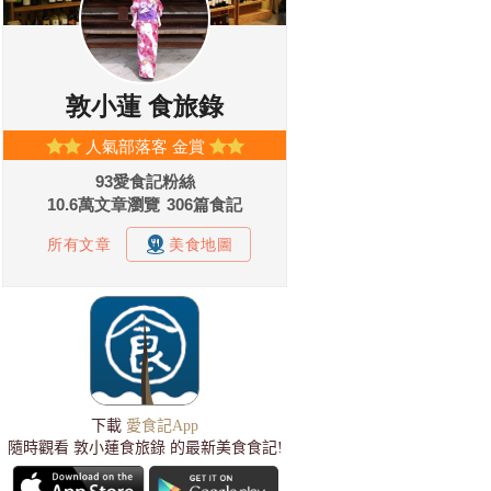
下載
愛食記App
隨時觀看 敦小蓮食旅錄 的最新美食食記!