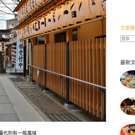
文章搜
找
不
到
最新
符
合
條
件
的
結
果
攝也別有一般風味