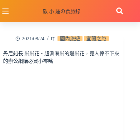
跳
至
敦 小 蓮の食旅錄
主
要
內
2021/08/24
國內旅遊
宜蘭之旅
容
丹尼船長 米米花‧超涮嘴米的爆米花，讓人停不下來
的辦公網購必買小零嘴