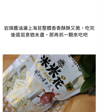
岩燒醬油灑上海苔整體香
香酥酥又脆，吃完
後還挺意猶未盡，那再抓一顆來吃吧