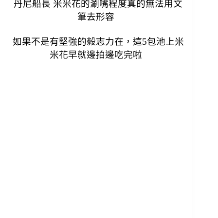
丹尼船長 米米花的涮嘴程度真的無法用文
筆去形容
如果不是有堅強的毅志力在，這5包池上米
米花早就邊拍邊吃完啦