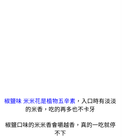
椒鹽味 米米花是植物五辛素
，入口時有淡淡
的米香，吃的再多也不卡牙
椒鹽口味的米米香會嚼越香，真的一吃就停
不下